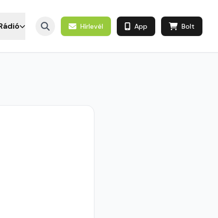
Rádió
Hírlevél
App
Bolt