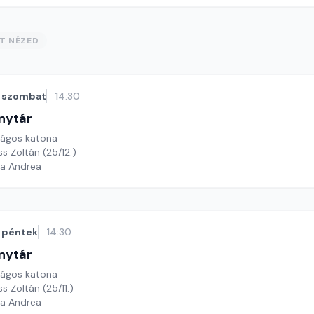
ST NÉZED
szombat
14:30
nytár
rágos katona
ss Zoltán (25/12.)
ga Andrea
péntek
14:30
nytár
rágos katona
s Zoltán (25/11.)
ga Andrea