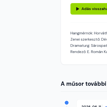
Adás visszah
Hangmérnök: Horvát
Zenei szerkesztő: Dé
Dramaturg: Sárospat
Rendező: E. Román K
A műsor további
2026. 06. 11.
c