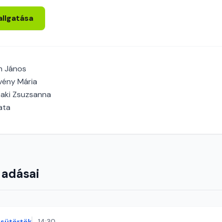
allgatása
h János
vény Mária
aki Zsuzsanna
ata
 adásai
sütörtök
14:30