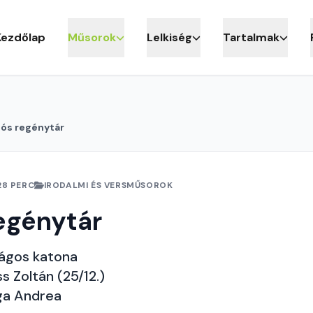
Kezdőlap
Műsorok
Lelkiség
Tartalmak
iós regénytár
28 PERC
IRODALMI ÉS VERSMŰSOROK
egénytár
rágos katona
s Zoltán (25/12.)
ga Andrea