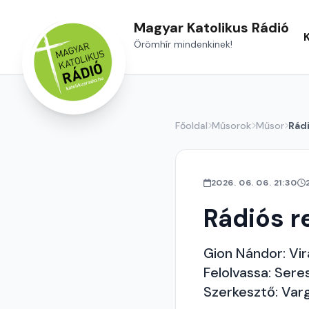
Magyar Katolikus Rádió
Örömhír mindenkinek!
Főoldal
Műsorok
Műsor
Rád
2026. 06. 06. 21:30
Rádiós r
Gion Nándor: Vi
Felolvassa: Seres
Szerkesztő: Var