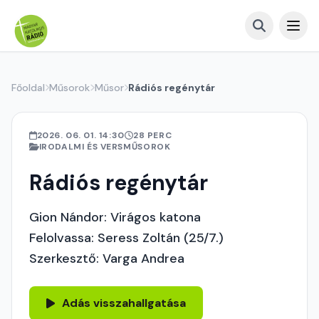
Főoldal
Műsorok
Műsor
Rádiós regénytár
2026. 06. 01. 14:30
28 PERC
IRODALMI ÉS VERSMŰSOROK
Rádiós regénytár
Gion Nándor: Virágos katona
Felolvassa: Seress Zoltán (25/7.)
Szerkesztő: Varga Andrea
Adás visszahallgatása