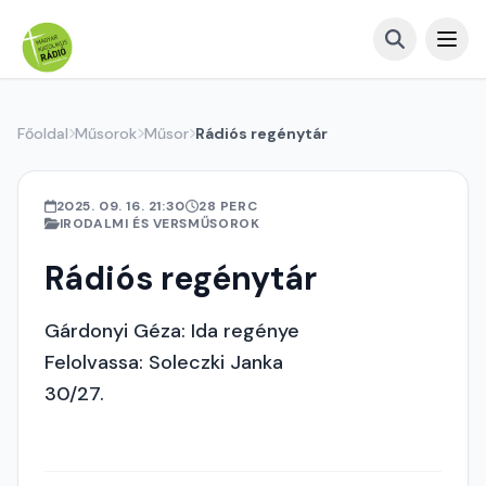
Főoldal
Műsorok
Műsor
Rádiós regénytár
2025. 09. 16. 21:30
28 PERC
IRODALMI ÉS VERSMŰSOROK
Rádiós regénytár
Gárdonyi Géza: Ida regénye
Felolvassa: Soleczki Janka
30/27.