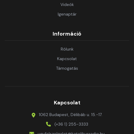
Videók
Igenaptár
Információ
Rólunk
Kapcsolat
Támogatás
Kapcsolat
1062 Budapest, Délibáb u. 15.-17.
(+36 1) 255-3333
ugyfelszolgalat@katolikusradio.hu