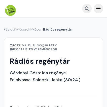
Főoldal
Műsorok
Műsor
Rádiós regénytár
2025. 09. 13. 14:30
28 PERC
IRODALMI ÉS VERSMŰSOROK
Rádiós regénytár
Gárdonyi Géza: Ida regénye
Felolvassa: Soleczki Janka (30/24.)