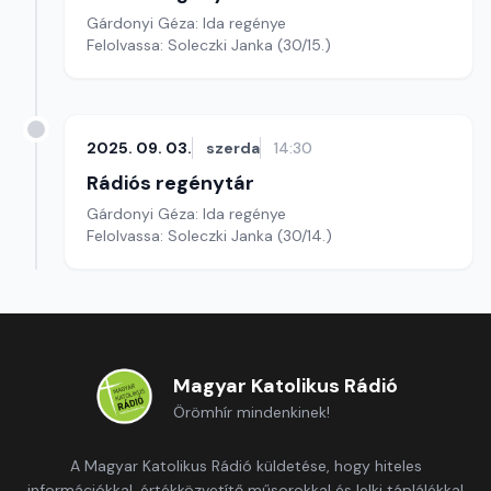
Gárdonyi Géza: Ida regénye
Felolvassa: Soleczki Janka (30/15.)
2025. 09. 03.
szerda
14:30
Rádiós regénytár
Gárdonyi Géza: Ida regénye
Felolvassa: Soleczki Janka (30/14.)
Magyar Katolikus Rádió
Örömhír mindenkinek!
A Magyar Katolikus Rádió küldetése, hogy hiteles
információkkal, értékközvetítő műsorokkal és lelki táplálékkal