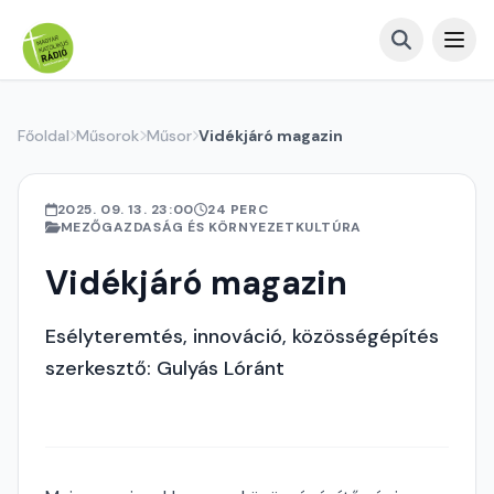
Főoldal
Műsorok
Műsor
Vidékjáró magazin
2025. 09. 13. 23:00
24 PERC
MEZŐGAZDASÁG ÉS KÖRNYEZETKULTÚRA
Vidékjáró magazin
Esélyteremtés, innováció, közösségépítés
szerkesztő: Gulyás Lóránt