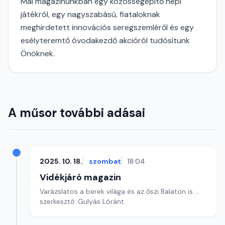
Mai magazinunkban egy közösségépítő népi
játékról, egy nagyszabású, fiataloknak
meghirdetett innovációs seregszemléről és egy
esélyteremtő óvodakezdő akcióról tudósítunk
Önöknek.
A műsor további adásai
2025. 10. 18.
szombat
18:04
Vidékjáró magazin
Varázslatos a berek világa és az őszi Balaton is ...
szerkesztő: Gulyás Lóránt