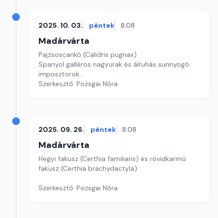
2025. 10. 03.
péntek
8:08
Madárvárta
Pajzsoscankó (Calidris pugnax)
Spanyol galléros nagyurak és álruhás sunnyogó
imposztorok...
Szerkesztő: Pozsgai Nóra
2025. 09. 26.
péntek
8:08
Madárvárta
Hegyi fakusz (Certhia familiaris) és rövidkarmú
fakusz (Certhia brachydactyla)
Szerkesztő: Pozsgai Nóra