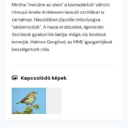
Mintha "merülne az elem" a kismadárból: váltott
ritmusú éneke érdekesen lassuló strófákat is
tartalmaz. Nászidőben jópofán imbolyogva
"siklóernyőzik". A hazai erdőszélek, ligeterdei
tisztások gyakori kis lakója, mégis oly kevéssé
ismerjük. Halmos Gergővel, az MME igazgatójával
beszélgetünk róla.
Kapcsolódó képek