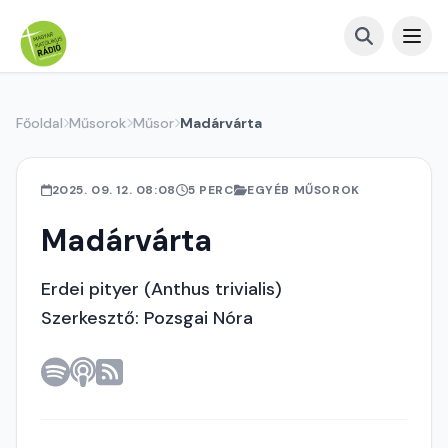
Főoldal
Műsorok
Műsor
Madárvárta
2025. 09. 12. 08:08
5 PERC
EGYÉB MŰSOROK
Madárvárta
Erdei pityer (Anthus trivialis)
Szerkesztő: Pozsgai Nóra