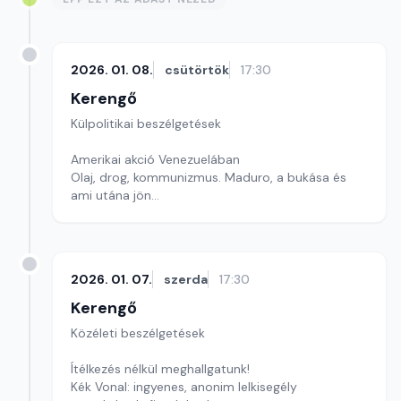
2026. 01. 08.
csütörtök
17:30
Kerengő
Külpolitikai beszélgetések
Amerikai akció Venezuelában
Olaj, drog, kommunizmus. Maduro, a bukása és
ami utána jön
Szerkesztő: Pozsgai Nóra
2026. 01. 07.
szerda
17:30
Kerengő
Közéleti beszélgetések
Ítélkezés nélkül meghallgatunk!
Kék Vonal: ingyenes, anonim lelkisegély