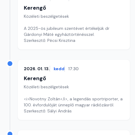
Kerengő
Közéleti beszélgetések
A 2025-ös jubileum szentévet értékeljük dr
Gárdonyi Máté egyháztörténésszel.
Szerkesztő: Pécsi Krisztina
2026. 01. 13.
kedd
17:30
Kerengő
Közéleti beszélgetések
<i>Novotny Zoltán</i>, a legendás sportriporter, a
100. évfordulóját ünneplő magyar rádiózásról.
Szerkesztő: Sályi András