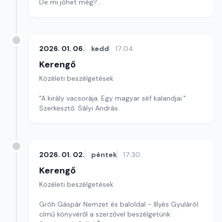
De mi jöhet még?
Szerkesztő: Sályi András
2026. 01. 06.
kedd
17:04
Kerengő
Közéleti beszélgetések
"A király vacsorája. Egy magyar séf kalandjai."
Szerkesztő: Sályi András
2026. 01. 02.
péntek
17:30
Kerengő
Közéleti beszélgetések
Gróh Gáspár Nemzet és baloldal - Illyés Gyuláról
című könyvéről a szerzővel beszélgetünk