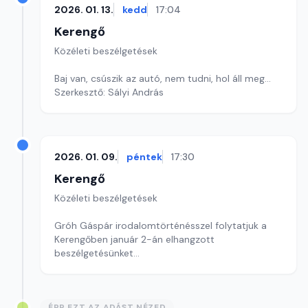
2026. 01. 13.
kedd
17:04
Kerengő
Közéleti beszélgetések
Baj van, csúszik az autó, nem tudni, hol áll meg...
Szerkesztő: Sályi András
2026. 01. 09.
péntek
17:30
Kerengő
Közéleti beszélgetések
Gróh Gáspár irodalomtörténésszel folytatjuk a
Kerengőben január 2-án elhangzott
beszélgetésünket
Szerkesztő: Sallai Éva
ÉPP EZT AZ ADÁST NÉZED