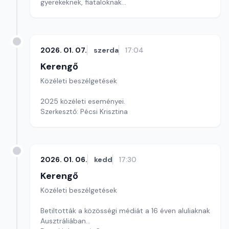
gyerekeknek, fiataloknak
Szerkesztő: Pozsgai Nóra
2026. 01. 07.
szerda
17:04
Kerengő
Közéleti beszélgetések
2025 közéleti eseményei.
Szerkesztő: Pécsi Krisztina
2026. 01. 06.
kedd
17:30
Kerengő
Közéleti beszélgetések
Betiltották a közösségi médiát a 16 éven aluliaknak
Ausztráliában...