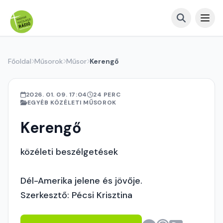
Főoldal
Műsorok
Műsor
Kerengő
2026. 01. 09. 17:04
24 PERC
EGYÉB KÖZÉLETI MŰSOROK
Kerengő
közéleti beszélgetések
Dél-Amerika jelene és jövője.
Szerkesztő: Pécsi Krisztina