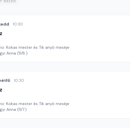
ST NÉZED
kedd
10:30
z
o: Kokas mester és Tik anyó meséje
gyi Anna (11/8.)
hétfő
10:30
z
o: Kokas mester és Tik anyó meséje
yi Anna (11/7.)