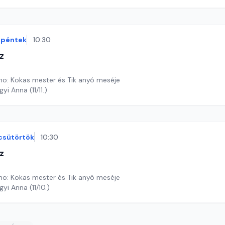
péntek
10:30
z
o: Kokas mester és Tik anyó meséje
yi Anna (11/11.)
csütörtök
10:30
z
o: Kokas mester és Tik anyó meséje
yi Anna (11/10.)