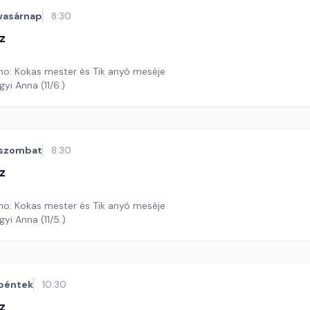
vasárnap
8:30
z
o: Kokas mester és Tik anyó meséje
yi Anna (11/6.)
szombat
8:30
z
o: Kokas mester és Tik anyó meséje
gyi Anna (11/5.)
péntek
10:30
z