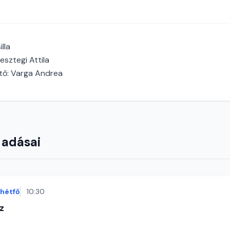
lla
esztegi Attila
tő: Varga Andrea
 adásai
hétfő
10:30
z