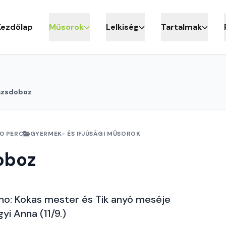
Kezdőlap
Műsorok
Lelkiség
Tartalmak
ázsdoboz
0 PERC
GYERMEK- ÉS IFJÚSÁGI MŰSOROK
oboz
o: Kokas mester és Tik anyó meséje
yi Anna (11/9.)