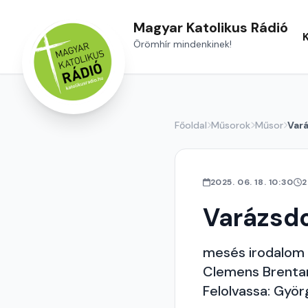
Magyar Katolikus Rádió
Örömhír mindenkinek!
Főoldal
Műsorok
Műsor
Var
2025. 06. 18. 10:30
2
Varázsd
mesés irodalom
Clemens Brentan
Felolvassa: Györg