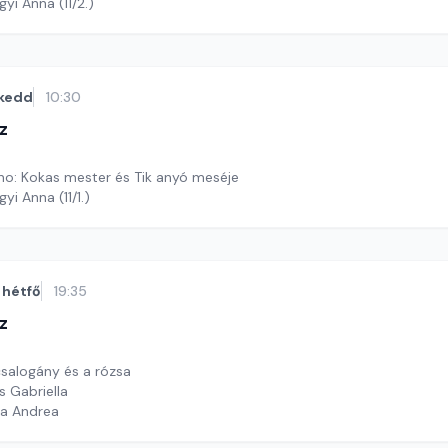
yi Anna (11/2.)
kedd
10:30
z
o: Kokas mester és Tik anyó meséje
yi Anna (11/1.)
hétfő
19:35
z
csalogány és a rózsa
s Gabriella
ga Andrea