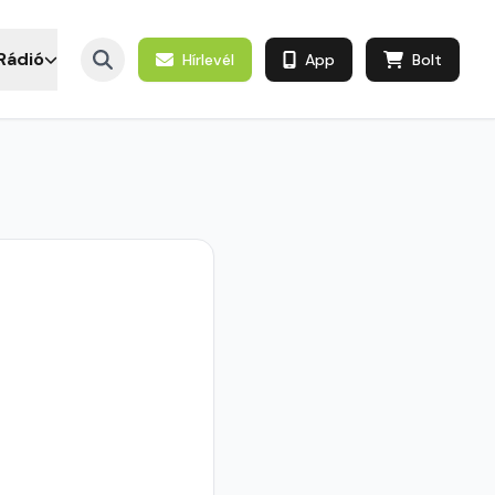
Rádió
Hírlevél
App
Bolt