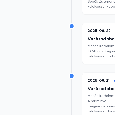
Sebők Zsigmond:
Felolvassa: Papp
2025. 06. 22.
Varázsdobo
Mesés irodalom
1.) Móricz Zsig
Felolvassa: Borb
2025. 06. 21.
Varázsdobo
Mesés irodalom
A mirminyó
magyar népmese,
Felolvassa: Horvá