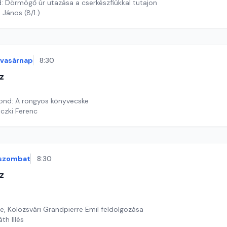
 Dörmögő úr utazása a cserkészfiúkkal tutajon
 János (8/1.)
vasárnap
8:30
z
mond: A rongyos könyvecske
iczki Ferenc
szombat
8:30
z
 Kolozsvári Grandpierre Emil feldolgozása
th Illés