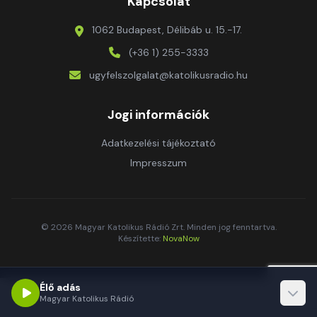
Kapcsolat
1062 Budapest, Délibáb u. 15.-17.
(+36 1) 255-3333
ugyfelszolgalat@katolikusradio.hu
Jogi információk
Adatkezelési tájékoztató
Impresszum
© 2026 Magyar Katolikus Rádió Zrt. Minden jog fenntartva.
Készítette:
NovaNow
Élő adás
Magyar Katolikus Rádió