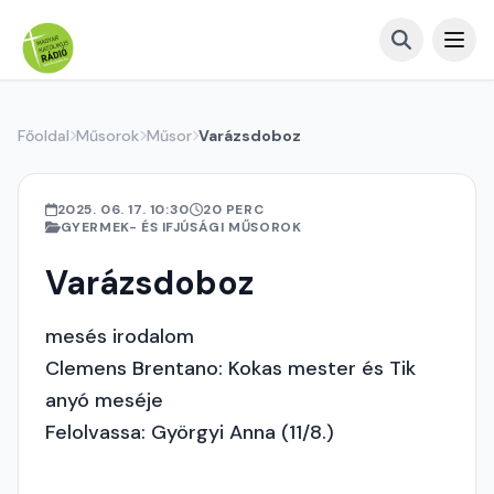
Főoldal
Műsorok
Műsor
Varázsdoboz
2025. 06. 17. 10:30
20 PERC
GYERMEK- ÉS IFJÚSÁGI MŰSOROK
Varázsdoboz
mesés irodalom
Clemens Brentano: Kokas mester és Tik
anyó meséje
Felolvassa: Györgyi Anna (11/8.)