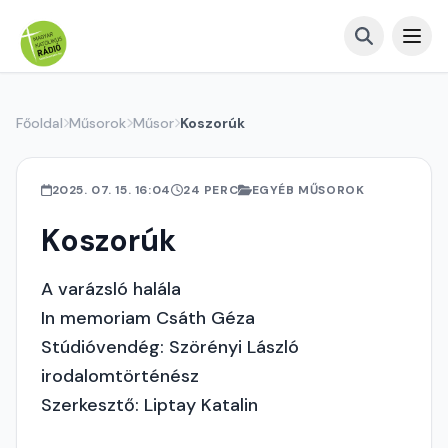
Főoldal
Műsorok
Műsor
Koszorúk
2025. 07. 15. 16:04
24 PERC
EGYÉB MŰSOROK
Koszorúk
A varázsló halála
In memoriam Csáth Géza
Stúdióvendég: Szörényi László
irodalomtörténész
Szerkesztő: Liptay Katalin