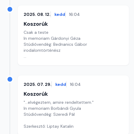
2025. 08. 12.
kedd
16:04
Koszorúk
Csak a teste
In memoriam Gárdonyi Géza
Stúdióvendég: Bednanics Gábor
irodalomtörténész
Szerkesztő: Liptay Katalin
2025. 07. 29.
kedd
16:04
Koszorúk
"...elvégeztem, amire rendeltettem."
In memoriam Borbándi Gyula
Stúdióvendég: Szeredi Pál
Szerkesztő: Liptay Katalin