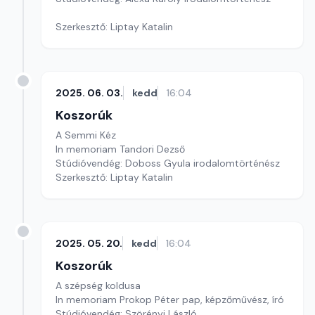
Szerkesztő: Liptay Katalin
2025. 06. 03.
kedd
16:04
Koszorúk
A Semmi Kéz
In memoriam Tandori Dezső
Stúdióvendég: Doboss Gyula irodalomtörténész
Szerkesztő: Liptay Katalin
2025. 05. 20.
kedd
16:04
Koszorúk
A szépség koldusa
In memoriam Prokop Péter pap, képzőművész, író
Stúdióvendég: Szörényi László