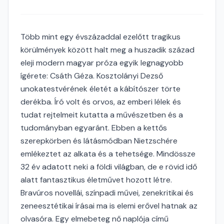
Több mint egy évszázaddal ezelőtt tragikus
körülmények között halt meg a huszadik század
eleji modern magyar próza egyik legnagyobb
ígérete: Csáth Géza. Kosztolányi Dezső
unokatestvérének életét a kábítószer törte
derékba. Író volt és orvos, az emberi lélek és
tudat rejtelmeit kutatta a művészetben és a
tudományban egyaránt. Ebben a kettős
szerepkörben és látásmódban Nietzschére
emlékeztet az alkata és a tehetsége. Mindössze
32 év adatott neki a földi világban, de e rövid idő
alatt fantasztikus életművet hozott létre.
Bravúros novellái, színpadi művei, zenekritikai és
zeneesztétikai írásai ma is elemi erővel hatnak az
olvasóra. Egy elmebeteg nő naplója című