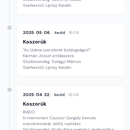
Szerkesztő: Liptay Katalin
2025. 05. 06.
kedd
16:04
Koszorúk
"Az Uránia szerzőinek boldogságot!"
Kármán József emlékezete
Stúdióvendég: Szilágyi Márton
Szerkesztő: Liptay Katalin
2025. 04. 22.
kedd
16:04
Koszorúk
RIADÓ
In memoriam Czuczor Gergely bencés
szerzetestanár, költő, nyelvész
Stúdióvendég: Ittzés Nóra nyelvész, lexikográfus