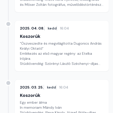
és Móser Zoltán fotográfus, művelődéstörténész
Szerkesztő: Liptay Katalin
2025. 04. 08.
kedd
16:04
Koszorúk
"Öszveszedte és megvilágította Dugonics András
Királyi Oktató"
Emlékezés az első magyar regény: az Etelka
írójára.
Stúdióvendég: Szörényi László Széchenyi-díjas
irodalomtörténész
Szerkesztő: Liptay Katalin
2025. 03. 25.
kedd
16:04
Koszorúk
Egy ember álma
In memoriam Mándy Iván
Stúdióvendég: Alexa Károly József Attila-díjas