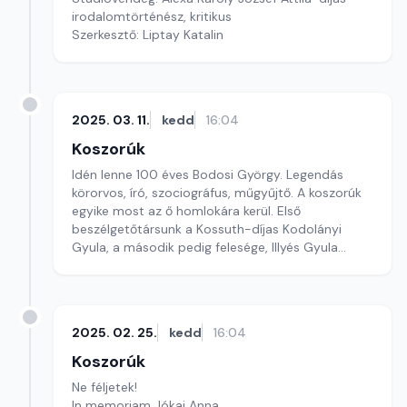
irodalomtörténész, kritikus
Szerkesztő: Liptay Katalin
2025. 03. 11.
kedd
16:04
Koszorúk
Idén lenne 100 éves Bodosi György. Legendás
körorvos, író, szociográfus, műgyűjtő. A koszorúk
egyike most az ő homlokára kerül. Első
beszélgetőtársunk a Kossuth-díjas Kodolányi
Gyula, a második pedig felesége, Illyés Gyula
leánya, Mária.
Szerkesztő: Nagy György András
2025. 02. 25.
kedd
16:04
Koszorúk
Ne féljetek!
In memoriam Jókai Anna