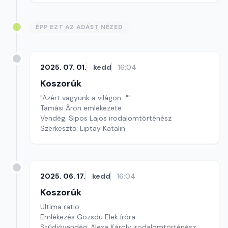
ÉPP EZT AZ ADÁST NÉZED
2025. 07. 01.
kedd
16:04
Koszorúk
"Azért vagyunk a világon...""
Tamási Áron emlékezete
Vendég: Sipos Lajos irodalomtörténész
Szerkesztő: Liptay Katalin
2025. 06. 17.
kedd
16:04
Koszorúk
Ultima ratio
Emlékezés Gozsdu Elek íróra
Stúdióvendég: Alexa Károly irodalomtörténész