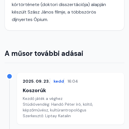
kórtörténete (doktori disszertációja) alapján
készült Szász János filmje, a többszörös
díjnyertes Ópium.
A műsor további adásai
2025. 09. 23.
kedd
16:04
Koszorúk
Kezdő játék a véghez
Stúdióvendég: Handó Péter író, költő,
képzőművész, kultúrantropológus
Szerkesztő: Liptay Katalin