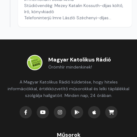
Stúdióvendég: Mezey Katalin Kossuth-díjas költő,
író, könyvkiadó
Telefoninterjú Imre László Széchenyi-díjas
irodalomtörténésszel Debrecenből
Szerkesztő: Liptay Katalin
Magyar Katolikus Rádió
Örömhír mindenkinek!
A Magyar Katolikus Rádió küldetése, hogy hiteles
információkkal, értékközvetítő műsorokkal és lelki táplálékkal
szolgálja hallgatóit. Minden nap, 24 órában.
Műsorok