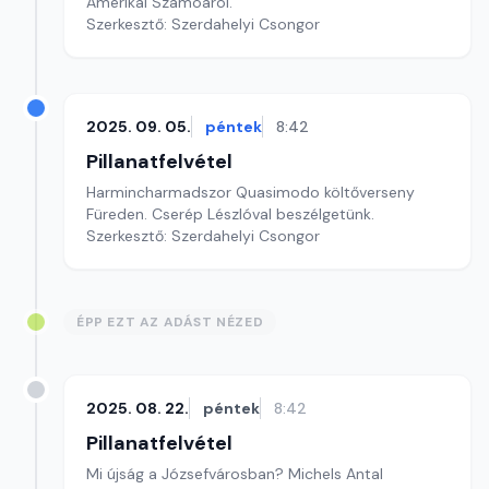
Amerikai Szamoáról.
Szerkesztő: Szerdahelyi Csongor
2025. 09. 05.
péntek
8:42
Pillanatfelvétel
Harmincharmadszor Quasimodo költőverseny
Füreden. Cserép Lészlóval beszélgetünk.
Szerkesztő: Szerdahelyi Csongor
ÉPP EZT AZ ADÁST NÉZED
2025. 08. 22.
péntek
8:42
Pillanatfelvétel
Mi újság a Józsefvárosban? Michels Antal