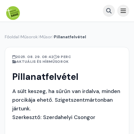
Főoldal
Műsorok
Műsor
Pillanatfelvétel
2025. 08. 29. 08:42
9 PERC
AKTUÁLIS ÉS HÍRMŰSOROK
Pillanatfelvétel
A sült keszeg, ha sűrűn van irdalva, minden
porcikája ehető. Szigetszentmártonban
jártunk.
Szerkesztő: Szerdahelyi Csongor