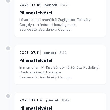
2025. 07. 18.
péntek
8:42
Pillanatfelvétel
Lóvasúttal a Lánchídtól Zugligetbe. Földváry
Gergely történésszel beszélgetünk.
Szerkesztő: Szerdahelyi Csongor
2025. 07. 11.
péntek
8:42
Pillanatfelvétel
In memorism M. Kiss Sándor történész. Kodolányi
Gyula emlékezik barátjára.
Szerkesztő: Szerdahelyi Csongor
2025. 07. 04.
péntek
8:42
Pillanatfelvétel