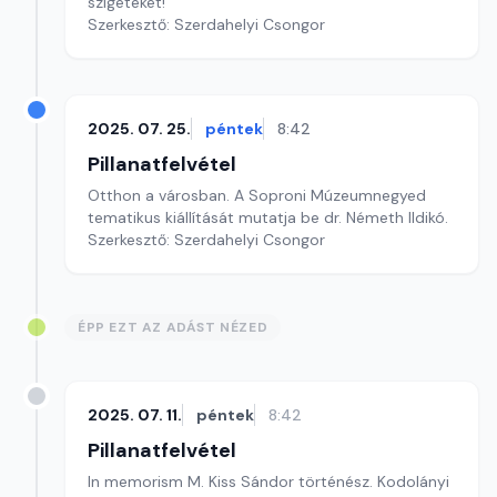
szigeteket!
Szerkesztő: Szerdahelyi Csongor
2025. 07. 25.
péntek
8:42
Pillanatfelvétel
Otthon a városban. A Soproni Múzeumnegyed
tematikus kiállítását mutatja be dr. Németh Ildikó.
Szerkesztő: Szerdahelyi Csongor
ÉPP EZT AZ ADÁST NÉZED
2025. 07. 11.
péntek
8:42
Pillanatfelvétel
In memorism M. Kiss Sándor történész. Kodolányi