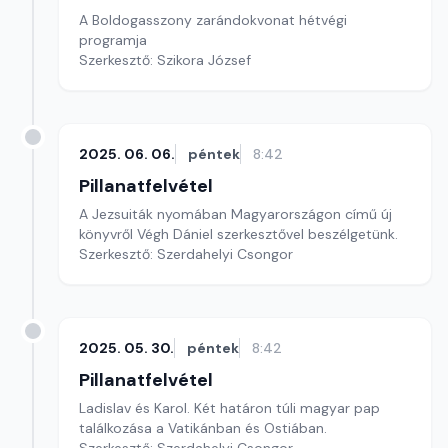
A Boldogasszony zarándokvonat hétvégi
programja
Szerkesztő: Szikora József
2025. 06. 06.
péntek
8:42
Pillanatfelvétel
A Jezsuiták nyomában Magyarországon című új
könyvről Végh Dániel szerkesztővel beszélgetünk.
Szerkesztő: Szerdahelyi Csongor
2025. 05. 30.
péntek
8:42
Pillanatfelvétel
Ladislav és Karol. Két határon túli magyar pap
találkozása a Vatikánban és Ostiában.