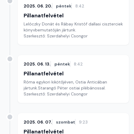
2025. 06. 20.
péntek
8:42
Pillanatfelvétel
Lelóczky Donát és Rábay Kristóf dallasi ciszterciek
könyvbemutatóján jártunk.
Szerkesztő: Szerdahelyi Csongor
2025. 06. 13.
péntek
8:42
Pillanatfelvétel
Róma egykori kikötőjéven, Ostia Anticában
jártunk.Starangó Péter ostiai plébánossal.
Szerkesztő: Szerdahelyi Csongor
2025. 06. 07.
szombat
9:23
Pillanatfelvétel