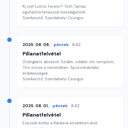
Ki volt Luttor Ferenc? Tóth Tamás
egyháztörténésszel beszélgetünk.
Szerkesztő: Szerdahelyi Csongor
2025. 08. 08.
péntek
8:42
Pillanatfelvétel
Ördögként ábrázolt Sztálin, odább vitt templom,
Tito öccse a temetőben. Sporonbánfalvi
érdekességek
Szerkesztő: Szerdahelyi Csongor
2025. 08. 01.
péntek
8:42
Pillanatfelvétel
Evezzük körbe a Ráckeve közelében lévő