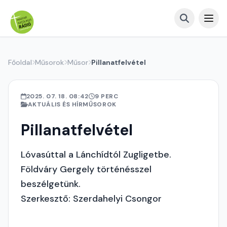
Főoldal
Műsorok
Műsor
Pillanatfelvétel
2025. 07. 18. 08:42
9 PERC
AKTUÁLIS ÉS HÍRMŰSOROK
Pillanatfelvétel
Lóvasúttal a Lánchídtól Zugligetbe.
Földváry Gergely történésszel
beszélgetünk.
Szerkesztő: Szerdahelyi Csongor