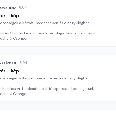
vasárnap
8:04
ér – kép
özösségek a Kárpát-medencében és a nagyvilágban
s és Chiovini Ferenc freskóinak világa Jásszentandráson.
rdahelyi Csongor
vasárnap
8:04
ér – kép
özösségek a Kárpát-medencében és a nagyvilágban
n Kecskés Attila plébánossal, főesperessel beszélgetünk.
rdahelyi Csongor