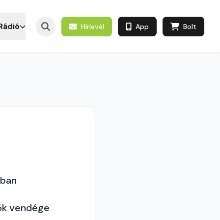
Rádió
Hírlevél
App
Bolt
gban
pök vendége