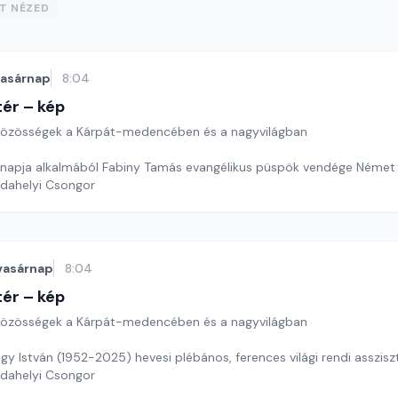
ST NÉZED
vasárnap
8:04
ér – kép
özösségek a Kárpát-medencében és a nagyvilágban
napja alkalmából Fabiny Tamás evangélikus püspök vendége Német L
rdahelyi Csongor
vasárnap
8:04
ér – kép
özösségek a Kárpát-medencében és a nagyvilágban
y István (1952-2025) hevesi plébános, ferences világi rendi asszisz
rdahelyi Csongor