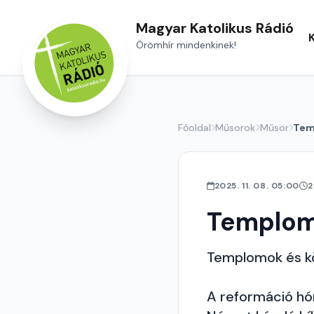
Magyar Katolikus Rádió
Örömhír mindenkinek!
Főoldal
Műsorok
Műsor
Tem
2025. 11. 08. 05:00
2
Templom
Templomok és k
A reformáció hó