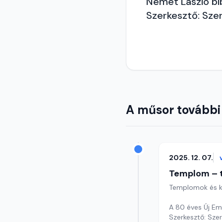
Német László bíb
Szerkesztő: Sze
A műsor további
2025. 12. 07.
Templom – t
Templomok és k
A 80 éves Új Emb
Szerkesztő: Sze