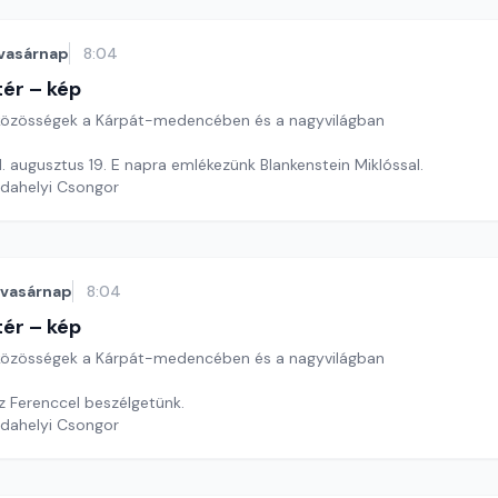
vasárnap
8:04
ér – kép
özösségek a Kárpát-medencében és a nagyvilágban
. augusztus 19. E napra emlékezünk Blankenstein Miklóssal.
rdahelyi Csongor
vasárnap
8:04
ér – kép
özösségek a Kárpát-medencében és a nagyvilágban
z Ferenccel beszélgetünk.
rdahelyi Csongor