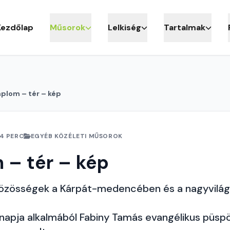
Kezdőlap
Műsorok
Lelkiség
Tartalmak
plom – tér – kép
4 PERC
EGYÉB KÖZÉLETI MŰSOROK
 – tér – kép
özösségek a Kárpát-medencében és a nagyvilá
napja alkalmából Fabiny Tamás evangélikus püs