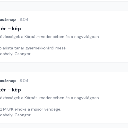
asárnap
8:04
ér – kép
özösségek a Kárpát-medencében és a nagyvilágban
Urbanek Rudolf piarista tanár gyermekkoráról mesél.
rdahelyi Csongor
asárnap
8:04
ér – kép
özösségek a Kárpát-medencében és a nagyvilágban
az MKPK elnöke a műsor vendége.
rdahelyi Csongor