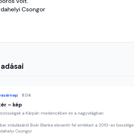
oros volt.
rdahelyi Csongor
 adásai
vasárnap
8:04
ér – kép
özösségek a Kárpát-medencében és a nagyvilágban
er indulásáról Boér Blanka eleveníti fel emlékeit a 2010-es beszélget
rdahelyi Csongor