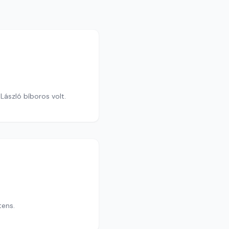
ászló bíboros volt.
tens.