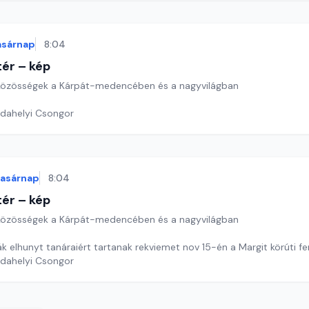
asárnap
8:04
ér – kép
özösségek a Kárpát-medencében és a nagyvilágban
rdahelyi Csongor
vasárnap
8:04
ér – kép
özösségek a Kárpát-medencében és a nagyvilágban
ák elhunyt tanáraiért tartanak rekviemet nov 15-én a Margit körúti f
rdahelyi Csongor