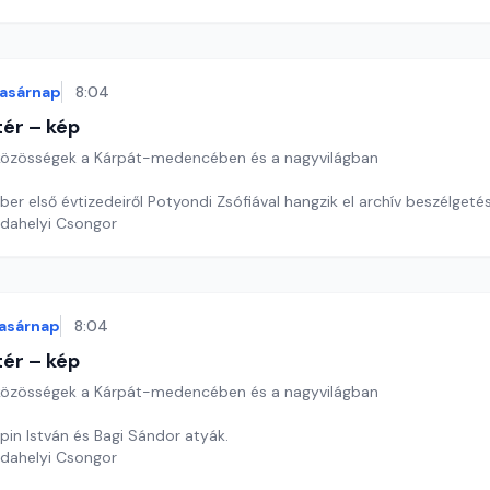
asárnap
8:04
ér – kép
özösségek a Kárpát-medencében és a nagyvilágban
er első évtizedeiről Potyondi Zsófiával hangzik el archív beszélgeté
rdahelyi Csongor
asárnap
8:04
ér – kép
özösségek a Kárpát-medencében és a nagyvilágban
in István és Bagi Sándor atyák.
rdahelyi Csongor