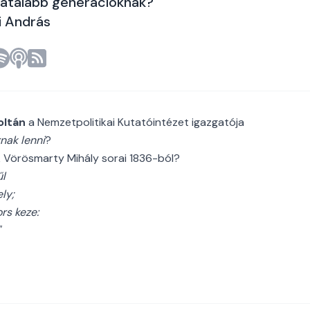
fiatalabb generációknak?
i András
oltán
a Nemzetpolitikai Kutatóintézet igazgatója
nak lenni
?
 Vörösmarty Mihály sorai 1836-ból?
űl
ly;
rs keze:
"