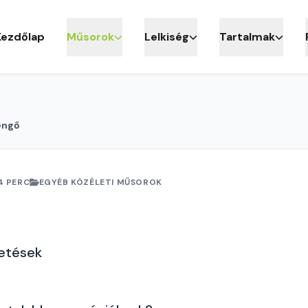
Kezdőlap
Műsorok
Lelkiség
Tartalmak
engő
4 PERC
EGYÉB KÖZÉLETI MŰSOROK
getések