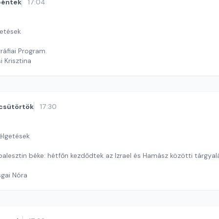
péntek
17:04
getések
áfiai Program.
i Krisztina
csütörtök
17:30
zélgetések
-palesztin béke: hétfőn kezdődtek az Izrael és Hamász közötti tárgya
sgai Nóra