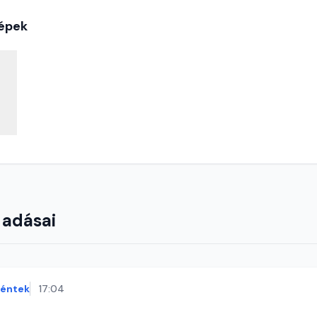
épek
 adásai
éntek
17:04