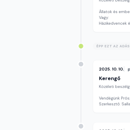
Közéleti beszél
Állatok és embe
Vagy:
Házikedvencek 
És mi a helyzet
Szerkesztő: Sály
ÉPP EZT AZ ADÁ
2025. 10. 10.
Kerengő
Közéleti beszél
Vendégünk Prósz
Szerkesztő: Sall