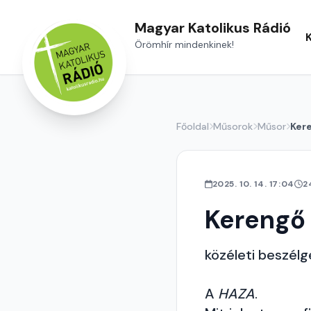
Magyar Katolikus Rádió
Örömhír mindenkinek!
Főoldal
Műsorok
Műsor
Ker
2025. 10. 14. 17:04
2
Kerengő
közéleti beszél
A
HAZA
.