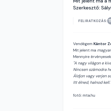
Mit jelent ma a 
Szerkesztő: Sály
FELIRATKOZÁS:
Vendégem
Kántor Z
Mit jelent ma
magyar
Mennyire érvényesek
"A nagy világon e kiv
Nincsen számodra he
Áldjon vagy verjen so
Itt élned, halnod kell.
fotó: mta.hu