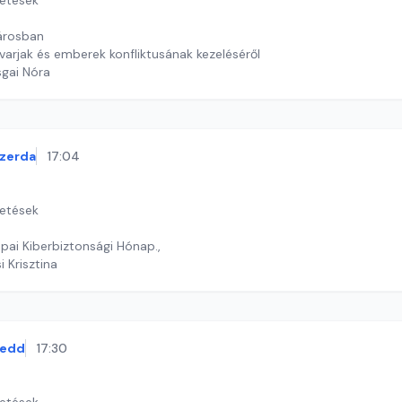
getések
városban
varjak és emberek konfliktusának kezeléséről
sgai Nóra
zerda
17:04
getések
pai Kiberbiztonsági Hónap.,
i Krisztina
kedd
17:30