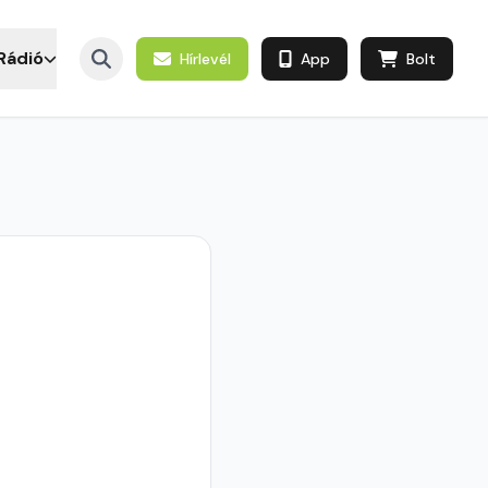
Rádió
Hírlevél
App
Bolt