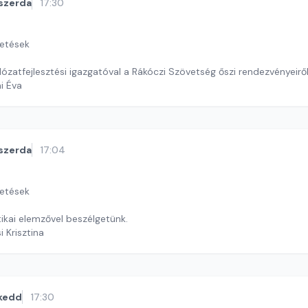
szerda
17:30
getések
álózatfejlesztési igazgatóval a Rákóczi Szövetség őszi rendezvényeirő
ai Éva
szerda
17:04
getések
tikai elemzővel beszélgetünk.
i Krisztina
kedd
17:30