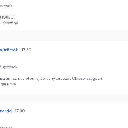
getések
FIÓKBÓl
i Krisztina
sütörtök
17:30
zélgetések
 iszlámizzmus ellen: új törvénytervezet Olaszországban
sgai Nóra
zerda
17:30