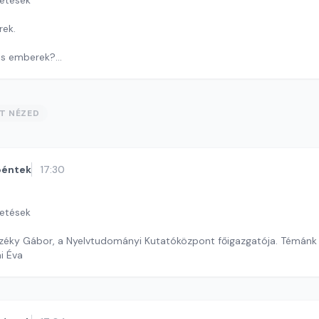
getések
rek.
és emberek?
 a humanoid robotokkal?
i András
ST NÉZED
péntek
17:30
getések
éky Gábor, a Nyelvtudományi Kutatóközpont főigazgatója. Témánk 
ai Éva