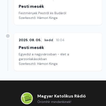
Pesti mesék
Festmények Pestről és Budáról
Szerkesztő: Hámori Kinga
2025. 08. 05.
kedd
16:04
Pesti mesék
Egyedül a nagyvárosban - élet a
garzonlakásokban
Szerkesztő: Hámori Kinga
Magyar Katolikus Rádió
Örömhír mindenkinek!