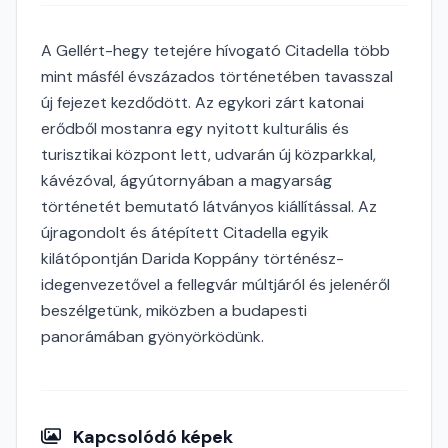
A Gellért-hegy tetejére hívogató Citadella több
mint másfél évszázados történetében tavasszal
új fejezet kezdődött. Az egykori zárt katonai
erődből mostanra egy nyitott kulturális és
turisztikai központ lett, udvarán új közparkkal,
kávézóval, ágyútornyában a magyarság
történetét bemutató látványos kiállítással. Az
újragondolt és átépített Citadella egyik
kilátópontján Darida Koppány történész-
idegenvezetővel a fellegvár múltjáról és jelenéről
beszélgetünk, miközben a budapesti
panorámában gyönyörködünk.
Kapcsolódó képek