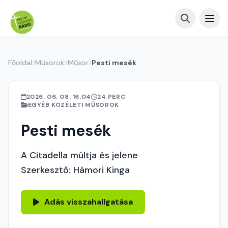
Főoldal
Műsorok
Műsor
Pesti mesék
2026. 06. 08. 16:04
24 PERC
EGYÉB KÖZÉLETI MŰSOROK
Pesti mesék
A Citadella múltja és jelene
Szerkesztő: Hámori Kinga
Adás visszahallgatása