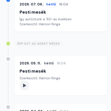
2026. 07. 06.
hétfő
16:04
Pesti mesék
Így autóztunk a '80-as években
Szerkesztő: Hámori Kinga
ÉPP EZT AZ ADÁST NÉZED
2026. 05. 11.
hétfő
16:04
Pesti mesék
Szerkesztő: Hámori Kinga