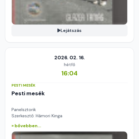
Lejátszás
2026. 02. 16.
hétfő
16:04
PESTI MESÉK
Pesti mesék
Panelsztorik
Szerkesztő: Hámori Kinga
» bővebben...