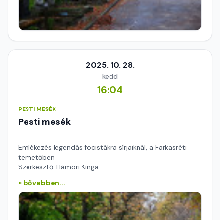
2025. 10. 28.
kedd
16:04
PESTI MESÉK
Pesti mesék
Emlékezés legendás focistákra sírjaiknál, a Farkasréti
temetőben
Szerkesztő: Hámori Kinga
» bővebben...