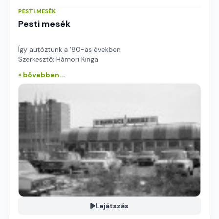
PESTI MESÉK
Pesti mesék
Így autóztunk a '80-as években
Szerkesztő: Hámori Kinga
» bővebben...
Lejátszás