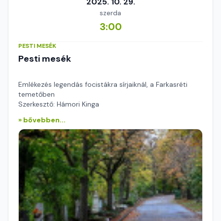
2025. 10. 29.
szerda
3:00
PESTI MESÉK
Pesti mesék
Emlékezés legendás focistákra sírjaiknál, a Farkasréti
temetőben
Szerkesztő: Hámori Kinga
» bővebben...