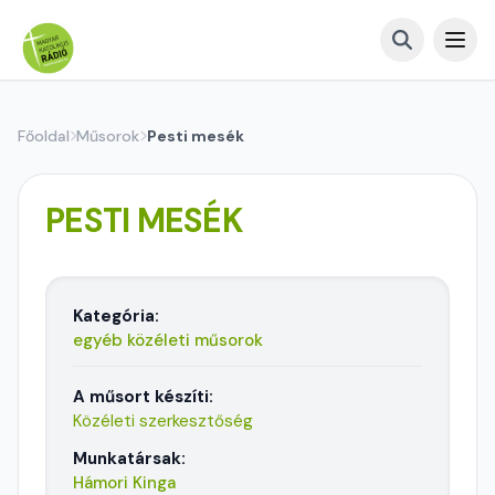
Főoldal
Műsorok
Pesti mesék
PESTI MESÉK
Kategória:
egyéb közéleti műsorok
A műsort készíti:
Közéleti szerkesztőség
Munkatársak:
Hámori Kinga