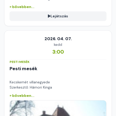
» bővebben...
Lejátszás
2026. 04. 07.
kedd
3:00
PESTI MESÉK
Pesti mesék
Kecskemét villanegyede
Szerkesztő: Hámori Kinga
» bővebben...