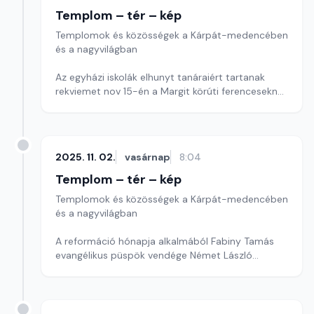
Templom – tér – kép
Templomok és közösségek a Kárpát-medencében
és a nagyvilágban
Az egyházi iskolák elhunyt tanáraiért tartanak
rekviemet nov 15-én a Margit körúti ferenceseknél.
Szerkesztő: Szerdahelyi Csongor
2025. 11. 02.
vasárnap
8:04
Templom – tér – kép
Templomok és közösségek a Kárpát-medencében
és a nagyvilágban
A reformáció hónapja alkalmából Fabiny Tamás
evangélikus püspök vendége Német László
bíboros volt.
Szerkesztő: Szerdahelyi Csongor