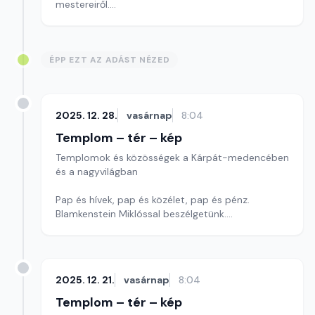
mestereiről.
Szerkesztő: Szerdahelyi Csongor
ÉPP EZT AZ ADÁST NÉZED
2025. 12. 28.
vasárnap
8:04
Templom – tér – kép
Templomok és közösségek a Kárpát-medencében
és a nagyvilágban
Pap és hívek, pap és közélet, pap és pénz.
Blamkenstein Miklóssal beszélgetünk.
Szerkesztő: Szerdahelyi Csongor
2025. 12. 21.
vasárnap
8:04
Templom – tér – kép