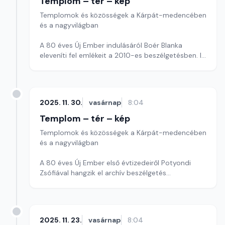
Templom – tér – kép
Templomok és közösségek a Kárpát-medencében
és a nagyvilágban
A 80 éves Új Ember indulásáról Boér Blanka
eleveníti fel emlékeit a 2010-es beszélgetésben. I.
rész.
Szerkesztő: Szerdahelyi Csongor
2025. 11. 30.
vasárnap
8:04
Templom – tér – kép
Templomok és közösségek a Kárpát-medencében
és a nagyvilágban
A 80 éves Új Ember első évtizedeiről Potyondi
Zsófiával hangzik el archív beszélgetés
Szerkesztő: Szerdahelyi Csongor
2025. 11. 23.
vasárnap
8:04