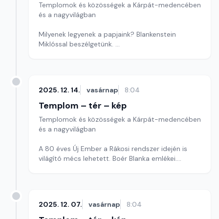
Templomok és közösségek a Kárpát-medencében
és a nagyvilágban
Milyenek legyenek a papjaink? Blankenstein
Miklóssal beszélgetünk.
Szerkesztő: Szerdahelyi Csongor
2025. 12. 14.
vasárnap
8:04
Templom – tér – kép
Templomok és közösségek a Kárpát-medencében
és a nagyvilágban
A 80 éves Új Ember a Rákosi rendszer idején is
világító mécs lehetett. Boér Blanka emlékei.
Szerkesztő: Szerdahelyi Csongor
2025. 12. 07.
vasárnap
8:04