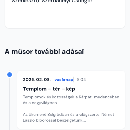
Szerkesztő: Szerdahelyi Csongor
A műsor további adásai
2026. 02. 08.
vasárnap
8:04
Templom – tér – kép
Templomok és közösségek a Kárpát-medencében
és a nagyvilágban
Az ökumené Belgrádban és a világszerte. Német
László bíborossal beszélgetünk.
Szerkesztő: Szerdahelyi Csongor