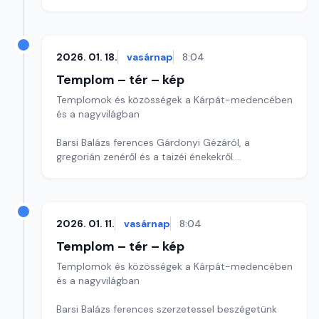
Szerkesztő: Szerdahelyi Csongor
2026. 01. 18.
vasárnap
8:04
Templom – tér – kép
Templomok és közösségek a Kárpát-medencében
és a nagyvilágban
Barsi Balázs ferences Gárdonyi Gézáról, a
gregorián zenéről és a taizéi énekekről.
Szerkesztő: Szerdahelyi Csongor
2026. 01. 11.
vasárnap
8:04
Templom – tér – kép
Templomok és közösségek a Kárpát-medencében
és a nagyvilágban
Barsi Balázs ferences szerzetessel beszégetünk