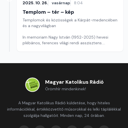
2025. 10. 26.
vasárnap
8:04
Templom – tér – kép
Templomok és közösségek a Kárpát-medencében
és a nagyvilágban
In memoriam Nagy István (1952-2025) hevesi
plébános, ferences világi rendi asszisztens.
Szerkesztő: Szerdahelyi Csongor
Magyar Katolikus Rádió
Örömhír mindenkinek!
A Magyar Katolikus Rádió küldetése, hogy hiteles
információkkal, értékközvetítő műsorokkal és lelki táplálékkal
szolgálja hallgatóit. Minden nap, 24 órában.