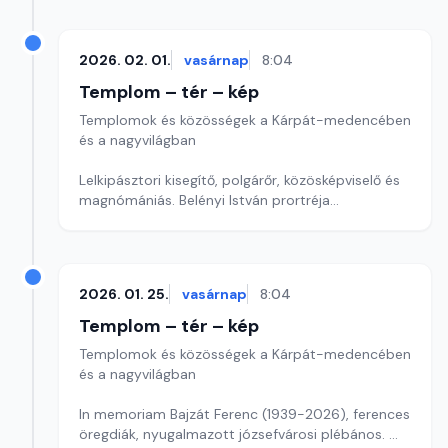
2026. 02. 01.
vasárnap
8:04
Templom – tér – kép
Templomok és közösségek a Kárpát-medencében
és a nagyvilágban
Lelkipásztori kisegítő, polgárőr, közösképviselő és
magnómániás. Belényi István prortréja
Szerkesztő: Szerdahelyi Csongor
2026. 01. 25.
vasárnap
8:04
Templom – tér – kép
Templomok és közösségek a Kárpát-medencében
és a nagyvilágban
In memoriam Bajzát Ferenc (1939-2026), ferences
öregdiák, nyugalmazott józsefvárosi plébános.