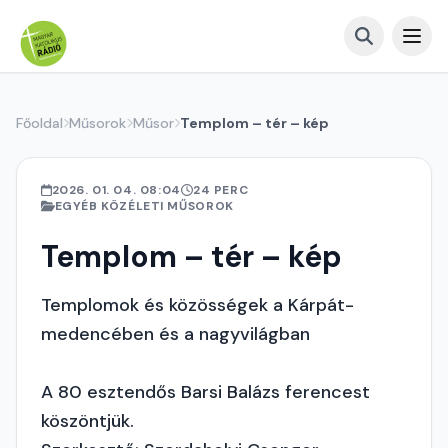
Főoldal
Műsorok
Műsor
Templom – tér – kép
2026. 01. 04. 08:04
24 PERC
EGYÉB KÖZÉLETI MŰSOROK
Templom – tér – kép
Templomok és közösségek a Kárpát-
medencében és a nagyvilágban
A 80 esztendős Barsi Balázs ferencest
köszöntjük.