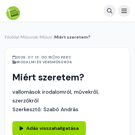
Főoldal
Műsorok
Műsor
Miért szeretem?
2026. 07. 13. 00:15
10 PERC
IRODALMI ÉS VERSMŰSOROK
Miért szeretem?
vallomások irodalomról, művekről,
szerzőkről
Szerkesztő: Szabó András
Adás visszahallgatása