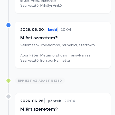
Erdős Virág: ajándéka
Szerkesztő: Mihályi Anikó
2026. 06. 30.
kedd
20:04
Miért szeretem?
Vallomások irodalomról, művekről, szerzőkről
Apor Péter: Metamorphosis Transylvaniae
Szerkesztő: Borsodi Henrietta
ÉPP EZT AZ ADÁST NÉZED
2026. 06. 26.
péntek
20:04
Miért szeretem?