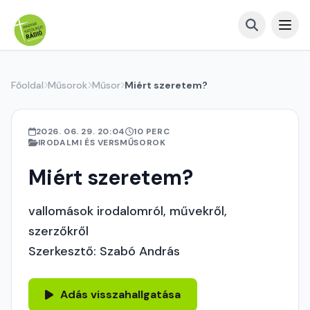
Főoldal
Műsorok
Műsor
Miért szeretem?
2026. 06. 29. 20:04
10 PERC
IRODALMI ÉS VERSMŰSOROK
Miért szeretem?
vallomások irodalomról, művekről,
szerzőkről
Szerkesztő: Szabó András
Adás visszahallgatása