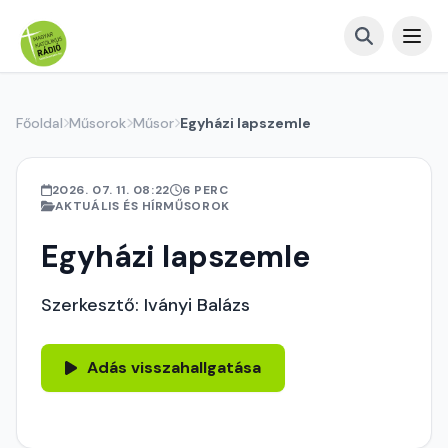
Főoldal
Műsorok
Műsor
Egyházi lapszemle
2026. 07. 11. 08:22
6 PERC
AKTUÁLIS ÉS HÍRMŰSOROK
Egyházi lapszemle
Szerkesztő: Iványi Balázs
Adás visszahallgatása