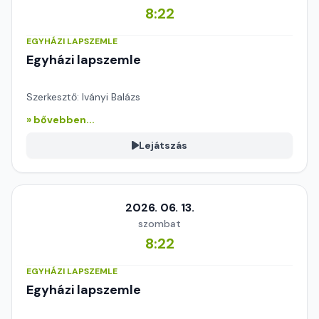
8:22
EGYHÁZI LAPSZEMLE
Egyházi lapszemle
Szerkesztő: Iványi Balázs
» bővebben...
Lejátszás
2026. 06. 13.
szombat
8:22
EGYHÁZI LAPSZEMLE
Egyházi lapszemle