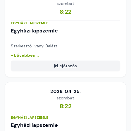
szombat
8:22
EGYHÁZI LAPSZEMLE
Egyházi lapszemle
Szerkesztő: Iványi Balázs
» bővebben...
Lejátszás
2026. 04. 25.
szombat
8:22
EGYHÁZI LAPSZEMLE
Egyházi lapszemle