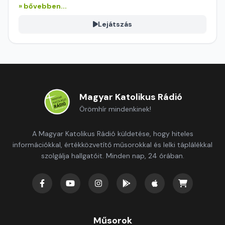
» bővebben...
Lejátszás
Magyar Katolikus Rádió
Örömhír mindenkinek!
A Magyar Katolikus Rádió küldetése, hogy hiteles
információkkal, értékközvetítő műsorokkal és lelki táplálékkal
szolgálja hallgatóit. Minden nap, 24 órában.
Műsorok