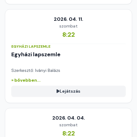
2026. 04. 11.
szombat
8:22
EGYHÁZI LAPSZEMLE
Egyházi lapszemle
Szerkesztő: Iványi Balázs
» bővebben...
Lejátszás
2026. 04. 04.
szombat
8:22