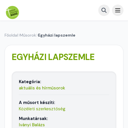
Főoldal
Műsorok
Egyházi lapszemle
EGYHÁZI LAPSZEMLE
Kategória:
aktuális és hírműsorok
A műsort készíti:
Közéleti szerkesztőség
Munkatársak:
Iványi Balázs