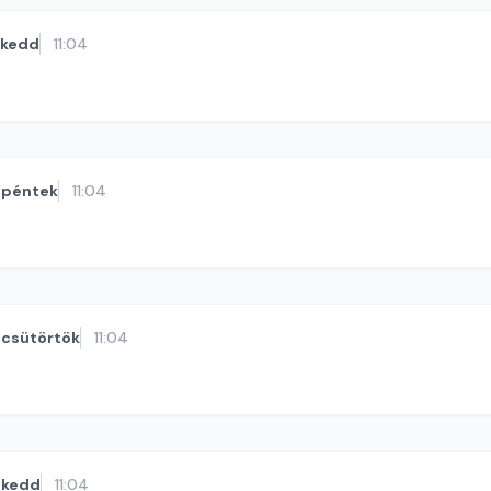
kedd
11:04
péntek
11:04
csütörtök
11:04
kedd
11:04