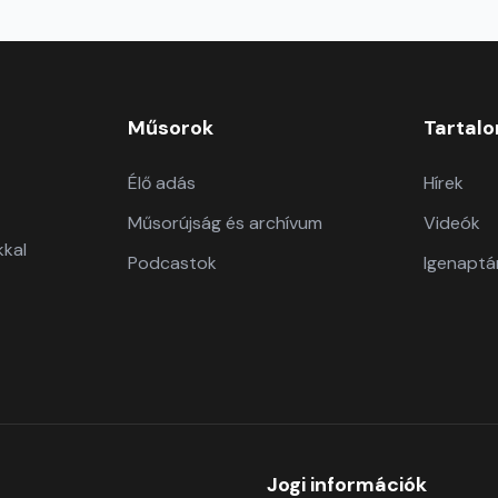
Műsorok
Tartal
Élő adás
Hírek
Műsorújság és archívum
Videók
kkal
Podcastok
Igenaptá
Jogi információk