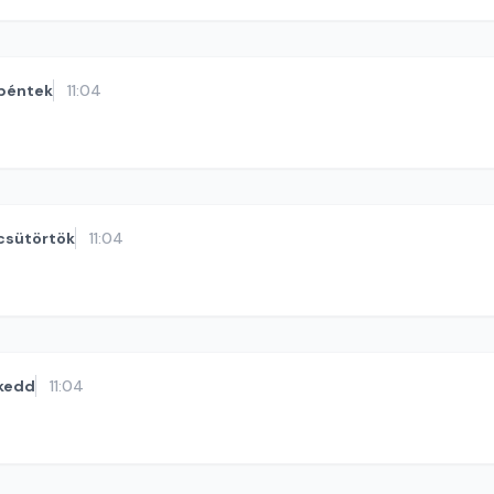
péntek
11:04
csütörtök
11:04
kedd
11:04