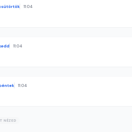
csütörtök
11:04
kedd
11:04
péntek
11:04
ST NÉZED