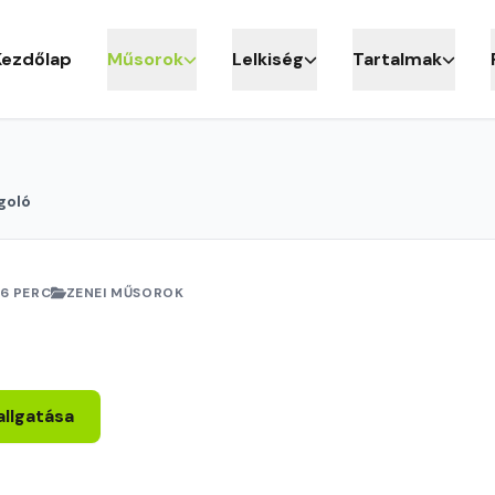
Kezdőlap
Műsorok
Lelkiség
Tartalmak
goló
6 PERC
ZENEI MŰSOROK
allgatása