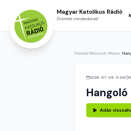
Magyar Katolikus Rádió
Örömhír mindenkinek!
Főoldal
Műsorok
Műsor
Han
2026. 07. 09. 11:04
5
Hangoló
Adás visszah