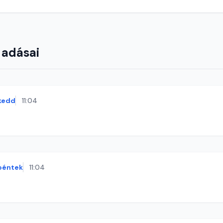
 adásai
kedd
11:04
péntek
11:04