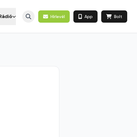
Rádió
Hírlevél
App
Bolt