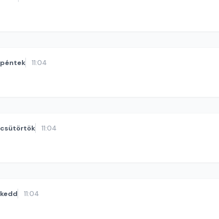
péntek
11:04
csütörtök
11:04
kedd
11:04