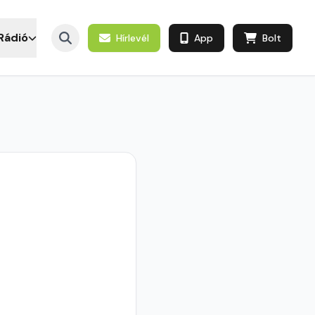
Rádió
Hírlevél
App
Bolt