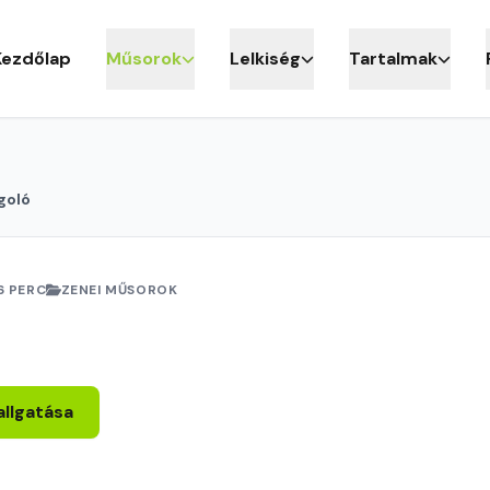
Kezdőlap
Műsorok
Lelkiség
Tartalmak
goló
6 PERC
ZENEI MŰSOROK
allgatása