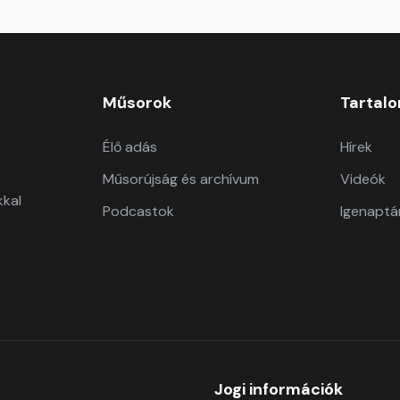
Műsorok
Tartal
Élő adás
Hírek
Műsorújság és archívum
Videók
kkal
Podcastok
Igenaptá
Jogi információk