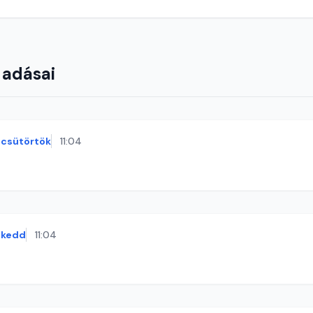
 adásai
csütörtök
11:04
kedd
11:04