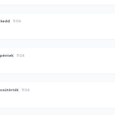
kedd
11:04
péntek
11:04
csütörtök
11:04