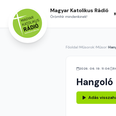
Magyar Katolikus Rádió
Örömhír mindenkinek!
Főoldal
Műsorok
Műsor
Han
2026. 06. 19. 11:04
5
Hangoló
Adás visszah