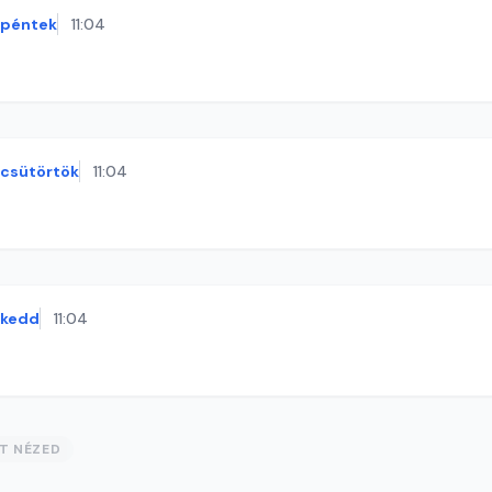
péntek
11:04
csütörtök
11:04
kedd
11:04
ST NÉZED