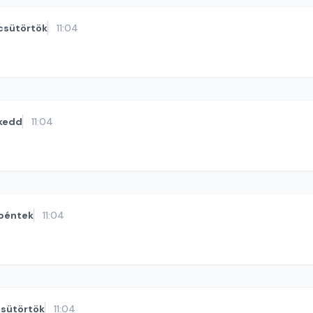
csütörtök
11:04
kedd
11:04
péntek
11:04
sütörtök
11:04