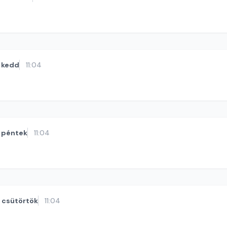
kedd
11:04
péntek
11:04
csütörtök
11:04