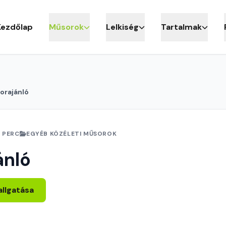
Kezdőlap
Műsorok
Lelkiség
Tartalmak
orajánló
5 PERC
EGYÉB KÖZÉLETI MŰSOROK
ánló
allgatása