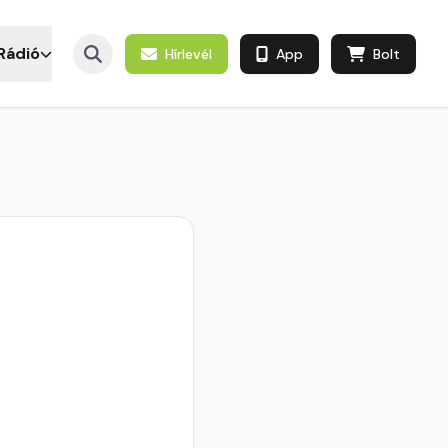
Rádió
Hírlevél
App
Bolt