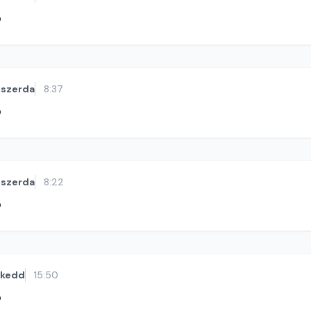
ó
szerda
8:37
ó
szerda
8:22
ó
kedd
15:50
ó