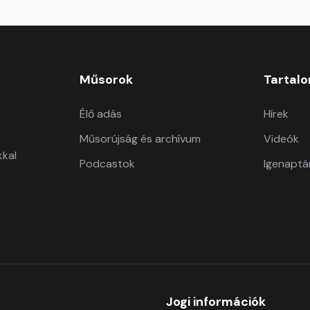
Műsorok
Tartal
Élő adás
Hírek
Műsorújság és archívum
Videók
kkal
Podcastok
Igenaptá
Jogi információk