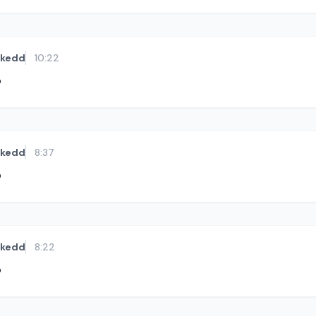
kedd
10:22
ó
kedd
8:37
ó
kedd
8:22
ó