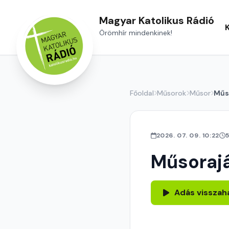
Magyar Katolikus Rádió
Örömhír mindenkinek!
Főoldal
Műsorok
Műsor
Műs
2026. 07. 09. 10:22
Műsoraj
Adás visszah