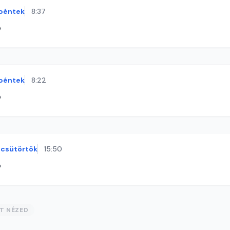
péntek
8:37
ó
péntek
8:22
ó
csütörtök
15:50
ó
ST NÉZED