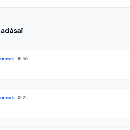
 adásai
péntek
15:50
ó
péntek
10:22
ó