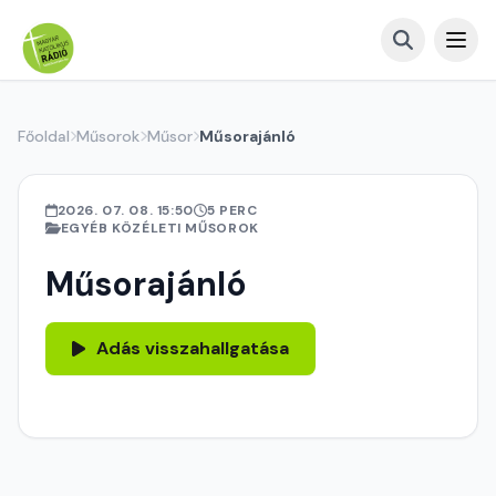
Főoldal
Műsorok
Műsor
Műsorajánló
2026. 07. 08. 15:50
5 PERC
EGYÉB KÖZÉLETI MŰSOROK
Műsorajánló
Adás visszahallgatása