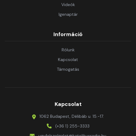
Videók
Igenaptár
Információ
Rólunk
Kapcsolat
Támogatás
Kapcsolat
1062 Budapest, Délibáb u. 15.-17.
(+36 1) 255-3333
ugyfelszolgalat@katolikusradio.hu