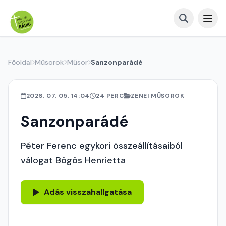
Főoldal
Műsorok
Műsor
Sanzonparádé
2026. 07. 05. 14:04
24 PERC
ZENEI MŰSOROK
Sanzonparádé
Péter Ferenc egykori összeállításaiból
válogat Bögös Henrietta
Adás visszahallgatása