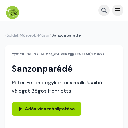
Főoldal
Műsorok
Műsor
Sanzonparádé
2026. 06. 07. 14:04
24 PERC
ZENEI MŰSOROK
Sanzonparádé
Péter Ferenc egykori összeállításaiból
válogat Bögös Henrietta
Adás visszahallgatása