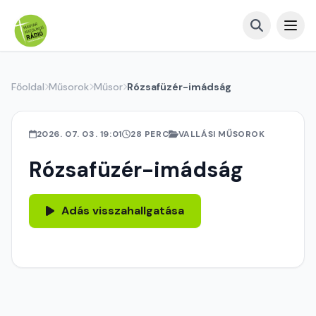
Főoldal
Műsorok
Műsor
Rózsafüzér-imádság
2026. 07. 03. 19:01
28 PERC
VALLÁSI MŰSOROK
Rózsafüzér-imádság
Adás visszahallgatása