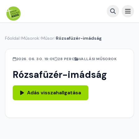
Főoldal
Műsorok
Műsor
Rózsafüzér-imádság
2026. 06. 30. 19:01
28 PERC
VALLÁSI MŰSOROK
Rózsafüzér-imádság
Adás visszahallgatása