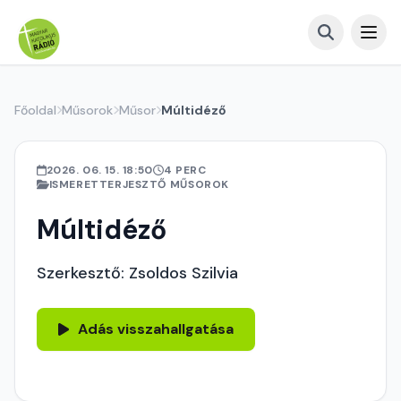
Főoldal
Műsorok
Műsor
Múltidéző
2026. 06. 15. 18:50
4 PERC
ISMERETTERJESZTŐ MŰSOROK
Múltidéző
Szerkesztő: Zsoldos Szilvia
Adás visszahallgatása