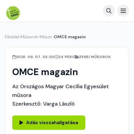
Főoldal
Műsorok
Műsor
OMCE magazin
2026. 06. 07. 03:00
24 PERC
ZENEI MŰSOROK
OMCE magazin
Az Országos Magyar Cecília Egyesület
műsora
Szerkesztő: Varga László
Adás visszahallgatása