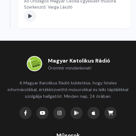
Az Országos Magyar Cecília Egyesület műsora
Szerkesztő: Varga László
Magyar Katolikus Rádió
Örömhír mindenkinek!
A Magyar Katolikus Rádió küldetése, hogy hiteles
információkkal, értékközvetítő műsorokkal és lelki táplálékkal
szolgálja hallgatóit. Minden nap, 24 órában.
Műsorok