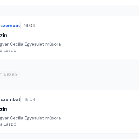
szombat
16:04
zin
yar Cecília Egyesület műsora
a László
ST NÉZED
szombat
16:04
zin
yar Cecília Egyesület műsora
a László