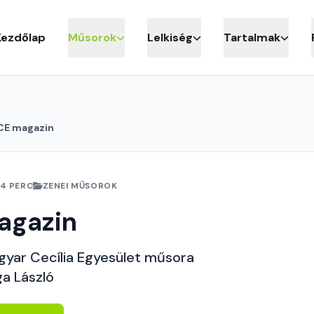
Kezdőlap
Műsorok
Lelkiség
Tartalmak
E magazin
4 PERC
ZENEI MŰSOROK
agazin
yar Cecília Egyesület műsora
ga László