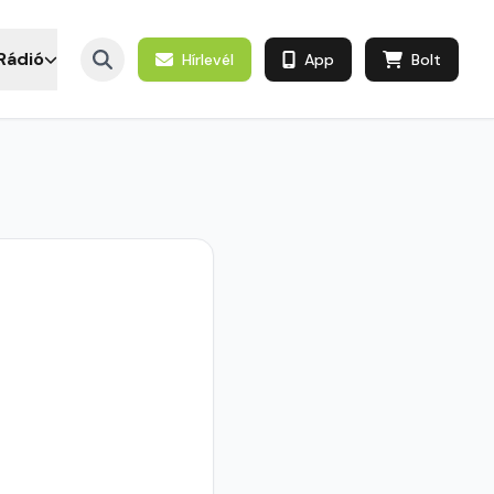
Rádió
Hírlevél
App
Bolt