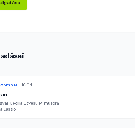
allgatása
 adásai
szombat
16:04
zin
yar Cecília Egyesület műsora
a László