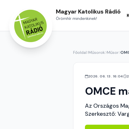
Magyar Katolikus Rádió
Örömhír mindenkinek!
Főoldal
Műsorok
Műsor
OMC
2026. 06. 13. 16:04
2
OMCE m
Az Országos Mag
Szerkesztő: Var