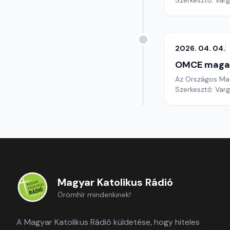
Szerkesztő: Varg
2026. 04. 04.
OMCE maga
Az Országos Mag
Szerkesztő: Varg
Magyar Katolikus Rádió
Örömhír mindenkinek!
A Magyar Katolikus Rádió küldetése, hogy hiteles