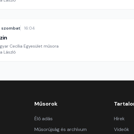
a László
szombat
16:04
zin
yar Cecília Egyesület műsora
a László
Műsorok
Tartal
Élő adás
Hírek
Műsorújság és archívum
Videók