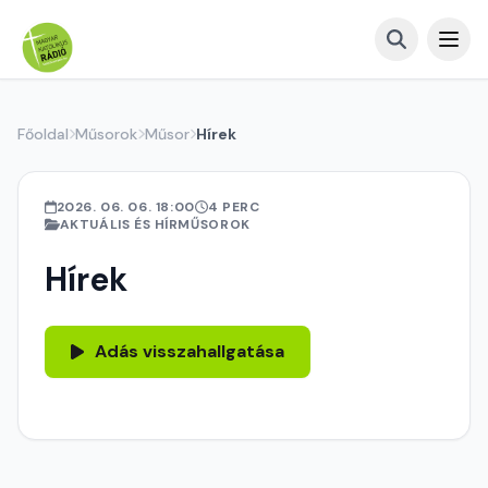
Főoldal
Műsorok
Műsor
Hírek
2026. 06. 06. 18:00
4 PERC
AKTUÁLIS ÉS HÍRMŰSOROK
Hírek
Adás visszahallgatása