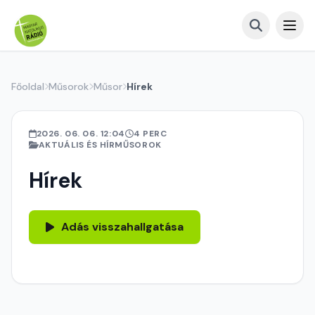
Főoldal
Műsorok
Műsor
Hírek
2026. 06. 06. 12:04
4 PERC
AKTUÁLIS ÉS HÍRMŰSOROK
Hírek
Adás visszahallgatása