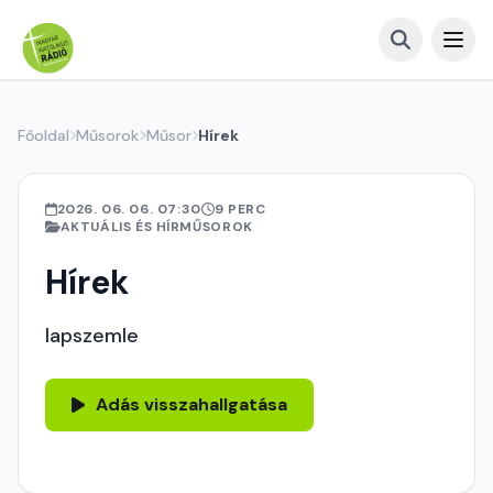
Főoldal
Műsorok
Műsor
Hírek
2026. 06. 06. 07:30
9 PERC
AKTUÁLIS ÉS HÍRMŰSOROK
Hírek
lapszemle
Adás visszahallgatása