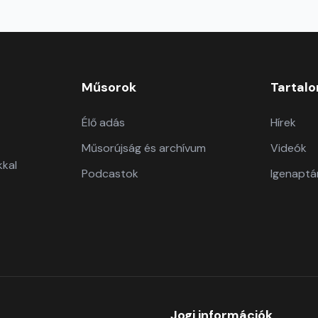
Műsorok
Tartal
Élő adás
Hírek
Műsorújság és archívum
Videók
kkal
Podcastok
Igenaptá
Jogi információk