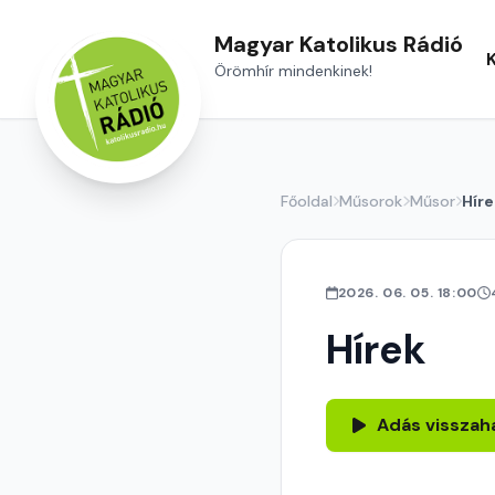
Magyar Katolikus Rádió
Örömhír mindenkinek!
Főoldal
Műsorok
Műsor
Híre
2026. 06. 05. 18:00
Hírek
Adás visszah