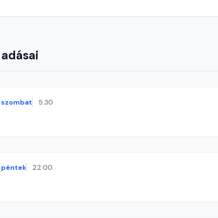
 adásai
szombat
5:30
péntek
22:00