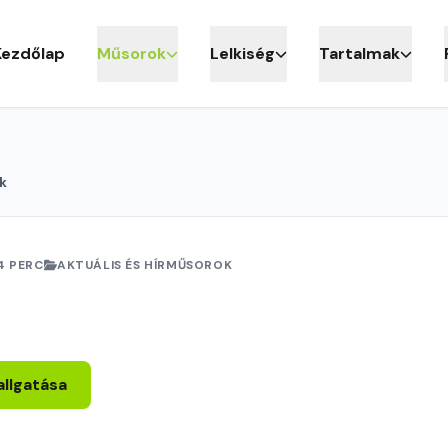
Kezdőlap
Műsorok
Lelkiség
Tartalmak
k
4 PERC
AKTUÁLIS ÉS HÍRMŰSOROK
allgatása