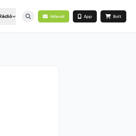
Rádió
Hírlevél
App
Bolt