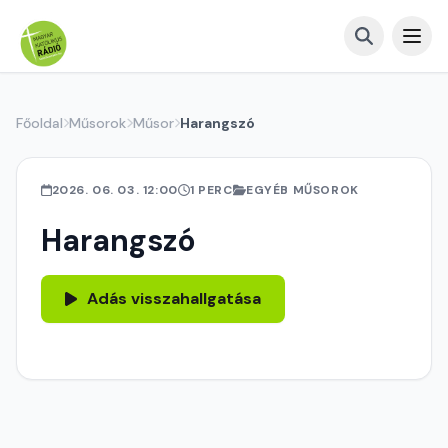
Főoldal
Műsorok
Műsor
Harangszó
2026. 06. 03. 12:00
1 PERC
EGYÉB MŰSOROK
Harangszó
Adás visszahallgatása