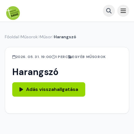
Főoldal
Műsorok
Műsor
Harangszó
2026. 05. 31. 19:00
1 PERC
EGYÉB MŰSOROK
Harangszó
Adás visszahallgatása