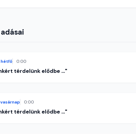
 adásai
hétfő
0:00
nkért térdelünk elődbe ..."
vasárnap
0:00
nkért térdelünk elődbe ..."