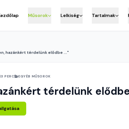
Kezdőlap
Műsorok
Lelkiség
Tartalmak
en, hazánkért térdelünk elődbe ..."
3 PERC
EGYÉB MŰSOROK
azánkért térdelünk elődbe 
allgatása