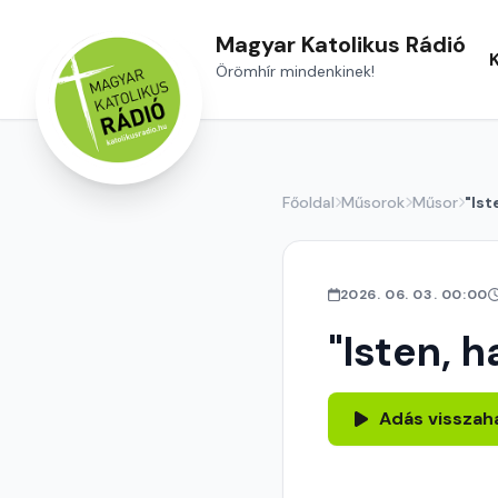
Magyar Katolikus Rádió
Örömhír mindenkinek!
Főoldal
Műsorok
Műsor
"Ist
2026. 06. 03. 00:00
"Isten, h
Adás visszah