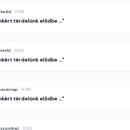
kedd
0:00
nkért térdelünk elődbe ..."
hétfő
0:00
nkért térdelünk elődbe ..."
vasárnap
0:00
nkért térdelünk elődbe ..."
szombat
0:00