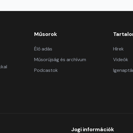
Műsorok
Tartal
Élő adás
Hírek
Műsorújság és archívum
Videók
kkal
Podcastok
Igenaptá
Jogi információk