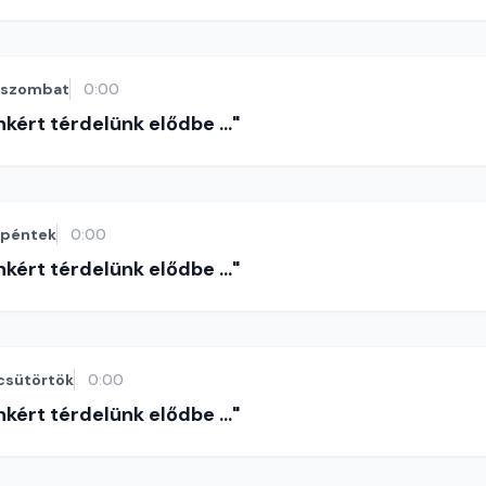
szombat
0:00
nkért térdelünk elődbe ..."
péntek
0:00
nkért térdelünk elődbe ..."
csütörtök
0:00
nkért térdelünk elődbe ..."