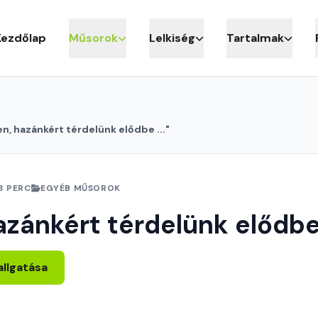
Kezdőlap
Műsorok
Lelkiség
Tartalmak
en, hazánkért térdelünk elődbe ..."
3 PERC
EGYÉB MŰSOROK
azánkért térdelünk elődbe 
allgatása