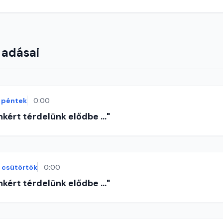
 adásai
péntek
0:00
nkért térdelünk elődbe ..."
csütörtök
0:00
nkért térdelünk elődbe ..."