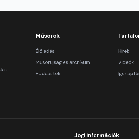
Műsorok
Tartal
Élő adás
Hírek
Műsorújság és archívum
Videók
kkal
Podcastok
Igenaptá
Jogi információk