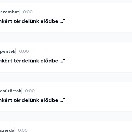
szombat
0:00
nkért térdelünk elődbe ..."
péntek
0:00
nkért térdelünk elődbe ..."
csütörtök
0:00
nkért térdelünk elődbe ..."
szerda
0:00