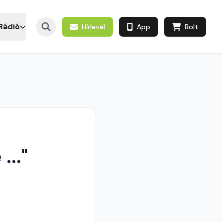
Rádió
Hírlevél
App
Bolt
..."