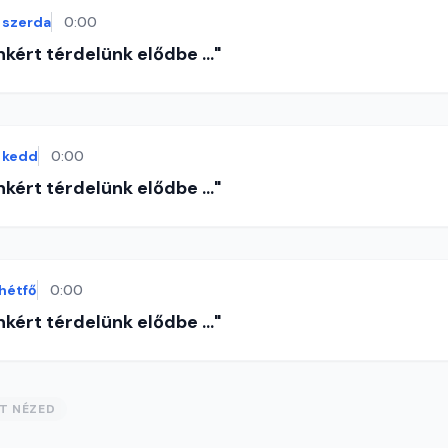
szerda
0:00
nkért térdelünk elődbe ..."
kedd
0:00
nkért térdelünk elődbe ..."
hétfő
0:00
nkért térdelünk elődbe ..."
ST NÉZED