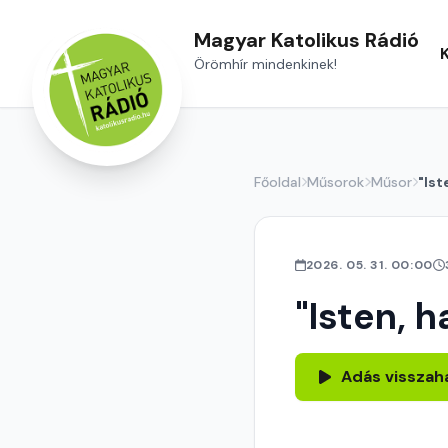
Magyar Katolikus Rádió
Örömhír mindenkinek!
Főoldal
Műsorok
Műsor
"Ist
2026. 05. 31. 00:00
"Isten, h
Adás visszah