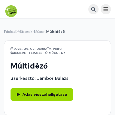
Főoldal
Műsorok
Műsor
Múltidéző
2026. 06. 02. 06:50
4 PERC
ISMERETTERJESZTŐ MŰSOROK
Múltidéző
Szerkesztő: Jámbor Balázs
Adás visszahallgatása