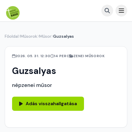
Főoldal
Műsorok
Műsor
Guzsalyas
2026. 05. 31. 12:30
14 PERC
ZENEI MŰSOROK
Guzsalyas
népzenei műsor
Adás visszahallgatása