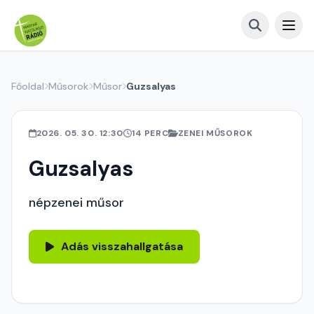
Főoldal
Műsorok
Műsor
Guzsalyas
2026. 05. 30. 12:30
14 PERC
ZENEI MŰSOROK
Guzsalyas
népzenei műsor
Adás visszahallgatása