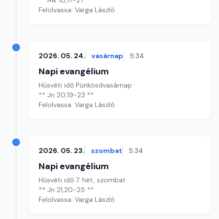
** Mk 10,17-27 **
Felolvassa: Varga László
2026. 05. 24.
vasárnap
5:34
Napi evangélium
Húsvéti idő Pünkösdvasárnap
** Jn 20,19-23 **
Felolvassa: Varga László
2026. 05. 23.
szombat
5:34
Napi evangélium
Húsvéti idő 7. hét, szombat
** Jn 21,20-25 **
Felolvassa: Varga László