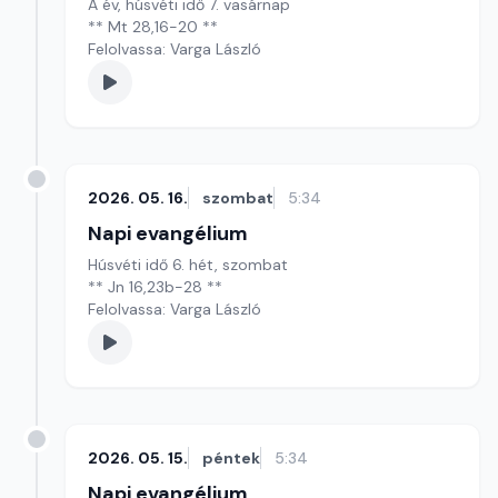
A év, húsvéti idő 7. vasárnap
** Mt 28,16-20 **
Felolvassa: Varga László
2026. 05. 16.
szombat
5:34
Napi evangélium
Húsvéti idő 6. hét, szombat
** Jn 16,23b-28 **
Felolvassa: Varga László
2026. 05. 15.
péntek
5:34
Napi evangélium