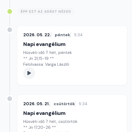
ÉPP EZT AZ ADÁST NÉZED
2026. 05. 22.
péntek
5:34
Napi evangélium
Húsvéti idő 7. hét, péntek
** Jn 21,15-19 **
Felolvassa: Varga László
2026. 05. 21.
csütörtök
5:34
Napi evangélium
Húsvéti idő 7. hét, csütörtök
** Jn 17,20-26 **