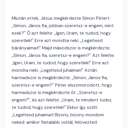
Miután ettek, Jézus megkérdezte Simon Pétert:
,,Simon, János fia, jobban szeretsz-e engem, mint
ezek?'' Ő azt felelte: ,,Igen, Uram, te tudod, hogy
szeretlek!'' Erre azt mondta neki: ,,Legeltesd
bárányaimat!'' Majd másodszor is megkérdezte:
,,Simon, János fia, szeretsz-e engem?'' Azt felelte:
,,Igen, Uram, te tudod, hogy szeretlek!'' Erre azt
mondta neki: ,,Legeltesd juhaimat!'' Aztán
harmadszor is megkérdezte: ,,Simon, János fia,
szeretsz-e engem?'' Péter elszomorodott, hogy
harmadszor is megkérdezte őt: ,,Szeretsz-e
engem?'', és azt felelte: ,,Uram, te mindent tudsz,
te tudod, hogy szeretlek!'' Ekkor így szólt:
,,Legeltesd juhaimat! Bizony, bizony mondom
neked: amikor fiatalabb voltál, felövezted