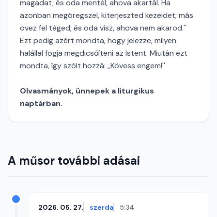
magadat, és oda mentél, ahova akartál. Ha
azonban megöregszel, kiterjeszted kezeidet; más
övez fel téged, és oda visz, ahova nem akarod.''
Ezt pedig azért mondta, hogy jelezze, milyen
halállal fogja megdicsőíteni az Istent. Miután ezt
mondta, így szólt hozzá: ,,Kövess engem!''
Olvasmányok, ünnepek a liturgikus
naptárban.
A műsor további adásai
2026. 05. 27.
szerda
5:34