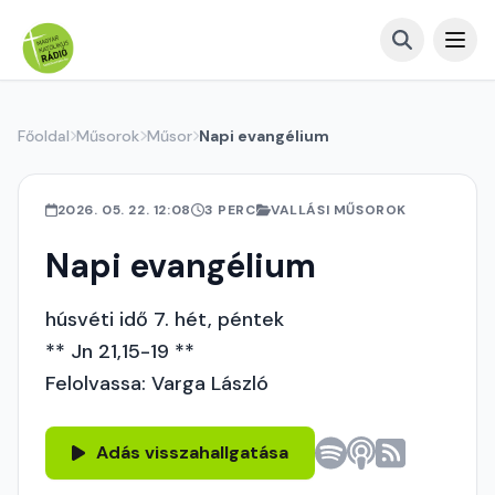
Főoldal
Műsorok
Műsor
Napi evangélium
2026. 05. 22. 12:08
3 PERC
VALLÁSI MŰSOROK
Napi evangélium
húsvéti idő 7. hét, péntek
** Jn 21,15-19 **
Felolvassa: Varga László
Adás visszahallgatása