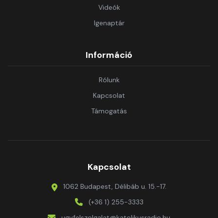
Videók
Igenaptár
Információ
Rólunk
Kapcsolat
Támogatás
Kapcsolat
1062 Budapest, Délibáb u. 15.-17.
(+36 1) 255-3333
ugyfelszolgalat@katolikusradio.hu