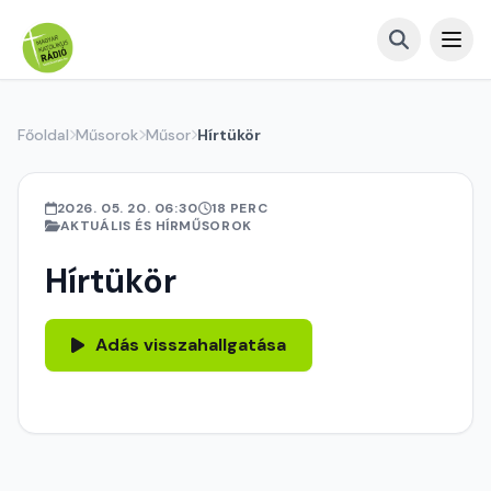
Főoldal
Műsorok
Műsor
Hírtükör
2026. 05. 20. 06:30
18 PERC
AKTUÁLIS ÉS HÍRMŰSOROK
Hírtükör
Adás visszahallgatása