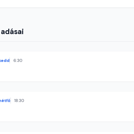
 adásai
kedd
6:30
hétfő
18:30