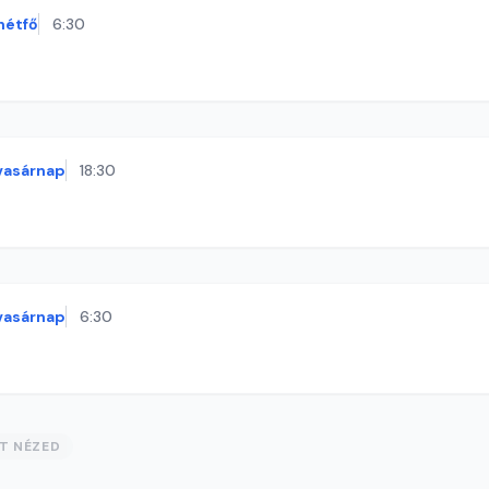
hétfő
6:30
vasárnap
18:30
vasárnap
6:30
ST NÉZED