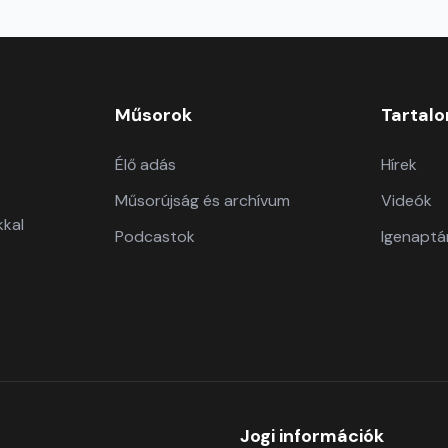
Műsorok
Tartal
Élő adás
Hírek
Műsorújság és archívum
Videók
kkal
Podcastok
Igenaptá
Jogi információk