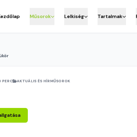
Kezdőlap
Műsorok
Lelkiség
Tartalmak
ükör
8 PERC
AKTUÁLIS ÉS HÍRMŰSOROK
allgatása