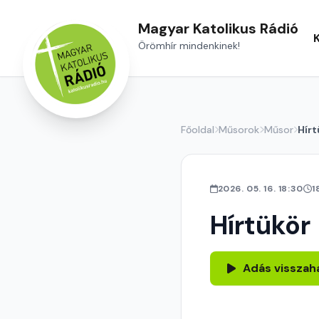
Magyar Katolikus Rádió
Örömhír mindenkinek!
Főoldal
Műsorok
Műsor
Hírt
2026. 05. 16. 18:30
1
Hírtükör
Adás visszah