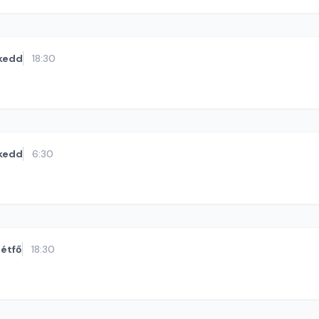
kedd
18:30
kedd
6:30
étfő
18:30