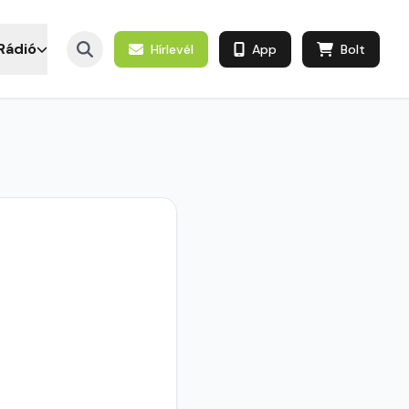
Rádió
Hírlevél
App
Bolt