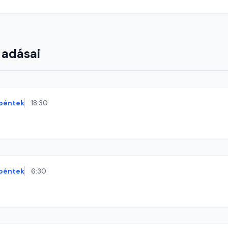
 adásai
péntek
18:30
péntek
6:30