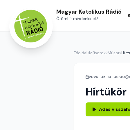
Magyar Katolikus Rádió
Örömhír mindenkinek!
Főoldal
Műsorok
Műsor
Hírt
2026. 05. 13. 06:30
Hírtükör
Adás visszah