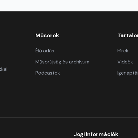
Műsorok
Tartal
Élő adás
Hírek
Műsorújság és archívum
Videók
kkal
Podcastok
Igenaptá
Jogi információk