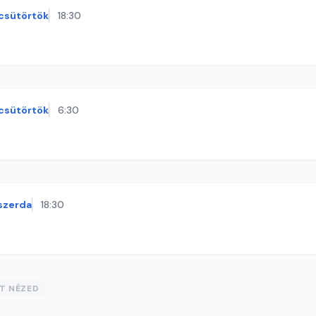
csütörtök
18:30
csütörtök
6:30
szerda
18:30
ST NÉZED