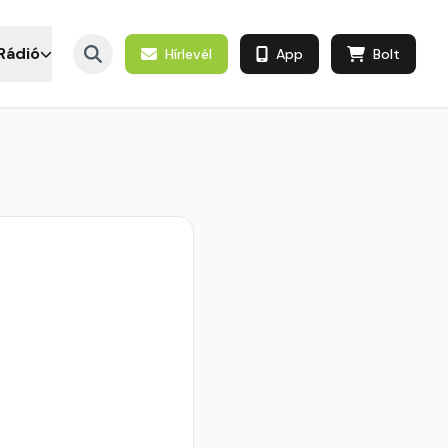
Rádió
Hírlevél
App
Bolt