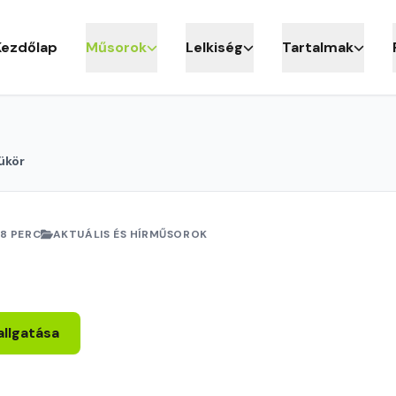
Kezdőlap
Műsorok
Lelkiség
Tartalmak
ükör
18 PERC
AKTUÁLIS ÉS HÍRMŰSOROK
allgatása