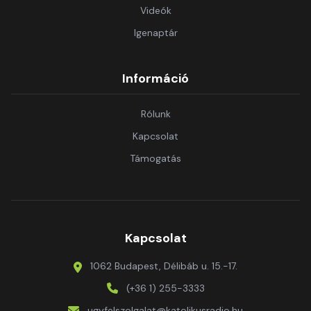
Videók
Igenaptár
Információ
Rólunk
Kapcsolat
Támogatás
Kapcsolat
1062 Budapest, Délibáb u. 15.-17.
(+36 1) 255-3333
ugyfelszolgalat@katolikusradio.hu