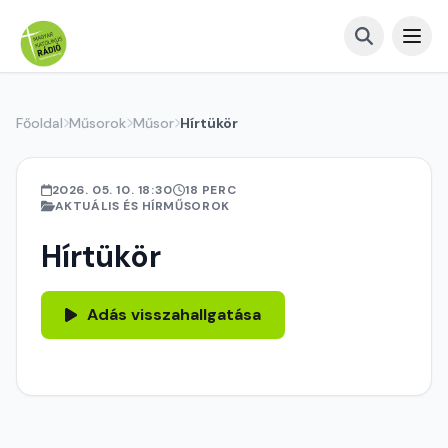
Főoldal
Műsorok
Műsor
Hírtükör
2026. 05. 10. 18:30
18 PERC
AKTUÁLIS ÉS HÍRMŰSOROK
Hírtükör
Adás visszahallgatása