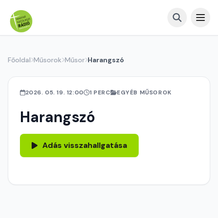
Főoldal
Műsorok
Műsor
Harangszó
2026. 05. 19. 12:00
1 PERC
EGYÉB MŰSOROK
Harangszó
Adás visszahallgatása