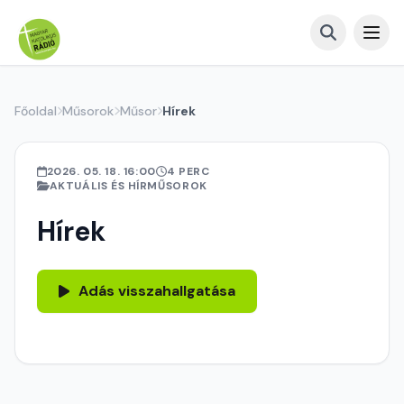
Főoldal
Műsorok
Műsor
Hírek
2026. 05. 18. 16:00
4 PERC
AKTUÁLIS ÉS HÍRMŰSOROK
Hírek
Adás visszahallgatása